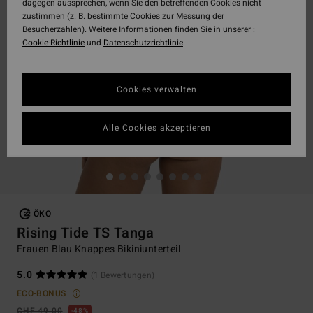
dagegen aussprechen, wenn Sie den betreffenden Cookies nicht
zustimmen (z. B. bestimmte Cookies zur Messung der
Besucherzahlen). Weitere Informationen finden Sie in unserer :
Cookie-Richtlinie
und
Datenschutzrichtlinie
Cookies verwalten
Alle Cookies akzeptieren
ÖKO
Rising Tide TS Tanga
Frauen Blau Knappes Bikiniunterteil
5.0
(1 Bewertungen)
ECO-BONUS
CHF 49,00
48%