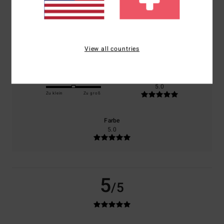
0% unserer Kunden empfehlen dieses Produkt
Komfort
Preis-Leistungs-Verhältnis
5.0
5.0
View all countries
Größe
Material
5.0
Zu klein
Zu groß
Farbe
5.0
5
/5