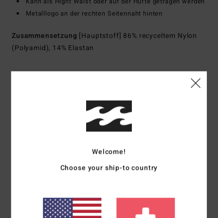
Kann als Hight Waist oder auf der Hüfte getragen werden
Metalllogo an der rechten Seitennaht hinten
Zusammensetzung
[Hauptstoff] 86% recyceltem Nylon
(Polyamid), 14% Elastan
Versand & Rückversand
Kundenbewertungen
Welcome!
Durchschnittliche Bewertung
Choose your ship-to country
5.0
/5
basierend auf
1 verifizierten Bewertungen
seit Juli 2026