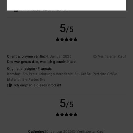
Preis-Leistungs-Verhältnis
: 5
Größe
: Perfekte Größe
Farbe
: 5
/5
/5
Ich empfehle dieses Produkt
5
/5
Client anonyme vérifié
24. Januar 2026
Verifizierter Kauf
Das war genau das, was ich gesucht habe.
Original anzeigen - Français
Komfort
: 5
Preis-Leistungs-Verhältnis
: 5
Größe
: Perfekte Größe
/5
/5
Material
: 5
Farbe
: 5
/5
/5
Ich empfehle dieses Produkt
5
/5
Catherine
20. Januar 2026
Verifizierter Kauf