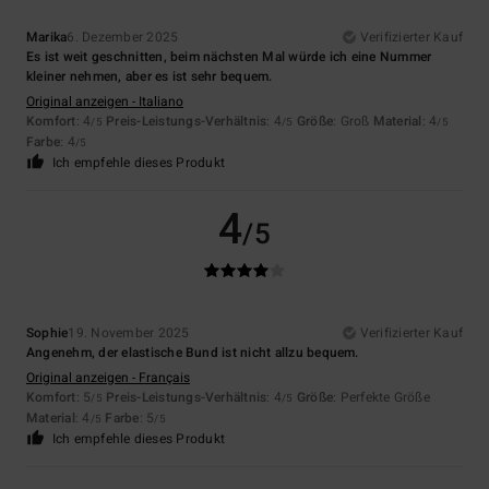
Marika
6. Dezember 2025
Verifizierter Kauf
Es ist weit geschnitten, beim nächsten Mal würde ich eine Nummer
kleiner nehmen, aber es ist sehr bequem.
Original anzeigen - Italiano
Komfort
: 4
Preis-Leistungs-Verhältnis
: 4
Größe
: Groß
Material
: 4
/5
/5
/5
Farbe
: 4
/5
Ich empfehle dieses Produkt
4
/5
Sophie
19. November 2025
Verifizierter Kauf
Angenehm, der elastische Bund ist nicht allzu bequem.
Original anzeigen - Français
Komfort
: 5
Preis-Leistungs-Verhältnis
: 4
Größe
: Perfekte Größe
/5
/5
Material
: 4
Farbe
: 5
/5
/5
Ich empfehle dieses Produkt