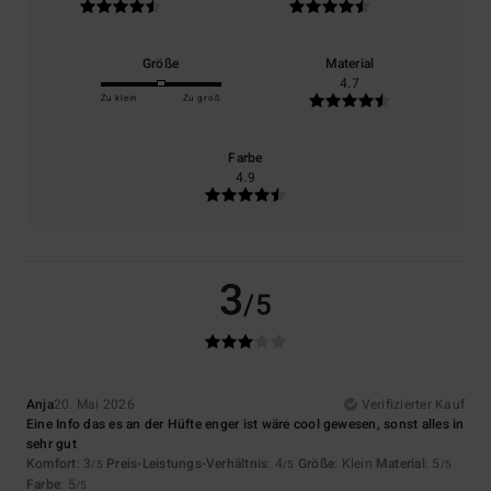
Größe
Material
4.7
Zu klein
Zu groß
Farbe
4.9
3
/5
Anja
20. Mai 2026
Verifizierter Kauf
Eine Info das es an der Hüfte enger ist wäre cool gewesen, sonst alles in
sehr gut
Komfort
: 3
Preis-Leistungs-Verhältnis
: 4
Größe
: Klein
Material
: 5
/5
/5
/5
Farbe
: 5
/5