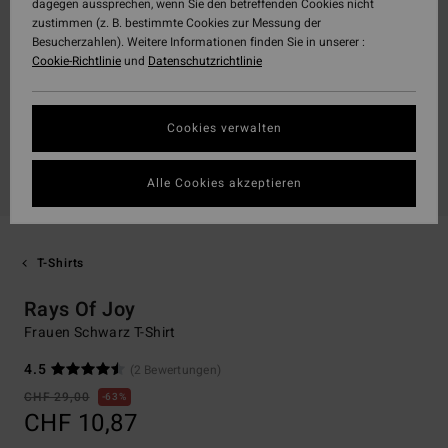
dagegen aussprechen, wenn Sie den betreffenden Cookies nicht
zustimmen (z. B. bestimmte Cookies zur Messung der
Besucherzahlen). Weitere Informationen finden Sie in unserer :
Cookie-Richtlinie
und
Datenschutzrichtlinie
Cookies verwalten
Alle Cookies akzeptieren
T-Shirts
Rays Of Joy
Frauen Schwarz T-Shirt
4.5
(2 Bewertungen)
CHF 29,00
63%
CHF 10,87