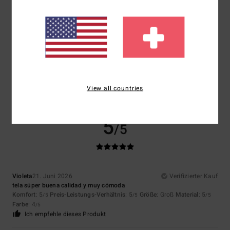
Größe
Material
4.5
Zu klein
Zu groß
Farbe
4.0
View all countries
5
/5
Violeta
21. Juni 2026
Verifizierter Kauf
tela súper buena calidad y muy cómoda
Komfort
: 5
Preis-Leistungs-Verhältnis
: 5
Größe
: Groß
Material
: 5
/5
/5
/5
Farbe
: 4
/5
Ich empfehle dieses Produkt