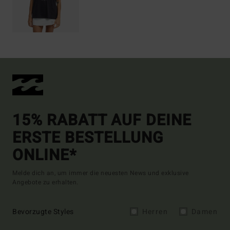
15% RABATT AUF DEINE
ERSTE BESTELLUNG
ONLINE*
Melde dich an, um immer die neuesten News und exklusive
Angebote zu erhalten.
Bevorzugte Styles
Herren
Damen