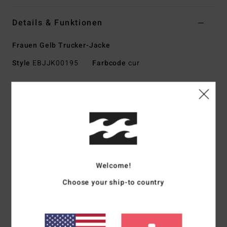
Details & Funktionen
Frauen Gelb Trucker-Jacke
Style
EBJJK00195
Farbcode
cur
Funktionen
Material:
Canvas
Passform/Länge:
Normale, Lockere Passform
Taschen:
Aufgesetzte Eingrifftaschen Vorne Und
Brusttasche
Verschluss:
Metallreißverschluss
Welcome!
Innenfutter:
Sherpa-Futter
Choose your ship-to country
Kragen:
Kontrastierender Cordkragen
Details:
Laschen Mit Knopfverschluss Am Unteren
Rücken, Manschetten Mit Knopfverschluss
Branding:
Stickerei An Der Brusttasche