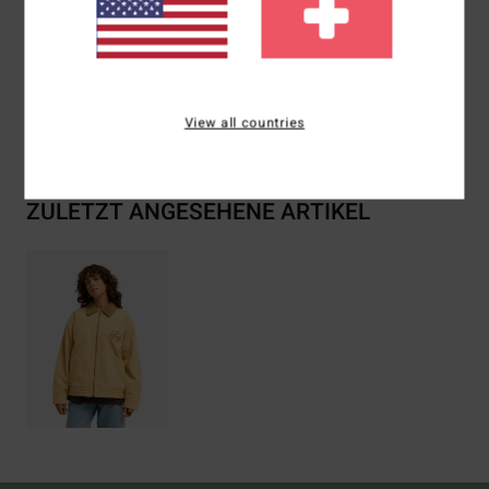
Zusammensetzung
[Hauptstoff] 100 % Baumwolle
Versand & Rückversand
View all countries
ZULETZT ANGESEHENE ARTIKEL