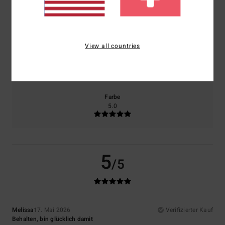
Komfort
Preis-Leistungs-Verhältnis
NaN
4.0
View all countries
Größe
Material
5.0
Zu klein
Zu groß
Farbe
5.0
5
/5
Melissa
17. Mai 2026
Verifizierter Kauf
Behalten, bin glücklich damit