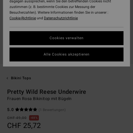
dagegen aussprechen, wenn Sie den betreffenden Cookies nicht
zustimmen (z. B. bestimmte Cookies zur Messung der
Besucherzahlen). Weitere Informationen finden Sie in unserer :
Cookie-Richtlinie
und
Datenschutzrichtlinie
Cookies verwalten
Alle Cookies akzeptieren
Bikini Tops
Pretty Wild Reese Underwire
Frauen Rosa Bikinitop mit Bügeln
5.0
(1 Bewertungen)
CHF 49,00
48%
CHF 25,72