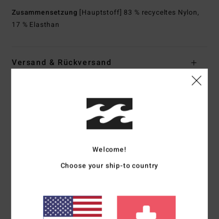
Zusammensetzung
[Hauptstoff] 83 % recyceltes Nylon,
17 % Elasthan
Versand & Rückversand
Kundenbewertungen
Durchschnittliche Bewertung
5.0
Welcome!
/5
Choose your ship-to country
basierend auf
1 verifizierten Bewertungen
seit Mai 2026
100% unserer Kunden empfehlen dieses Produkt