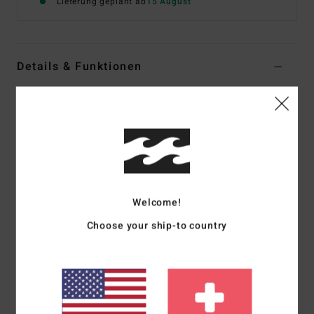
Lieferung geplant ab
15 August
Details & Funktionen
Männer Schwarz Langärmliges Hemd
Style
EBYWT03034
Farbcode
rav
Funktionen
Stoff:
Garngefärbtes, strukturiertes Gewebe
Passform:
Regular Fit
Welcome!
Leichte Isolierung und Innenfutter
Choose your ship-to country
Zwei Brusttaschen
Gerader Saum
Zusammensetzung
[Hauptstoff] 100 % Baumwolle