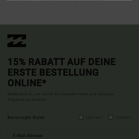
15% RABATT AUF DEINE
ERSTE BESTELLUNG
ONLINE*
Melde dich an, um immer die neuesten News und exklusive
Angebote zu erhalten.
Bevorzugte Styles
Herren
Damen