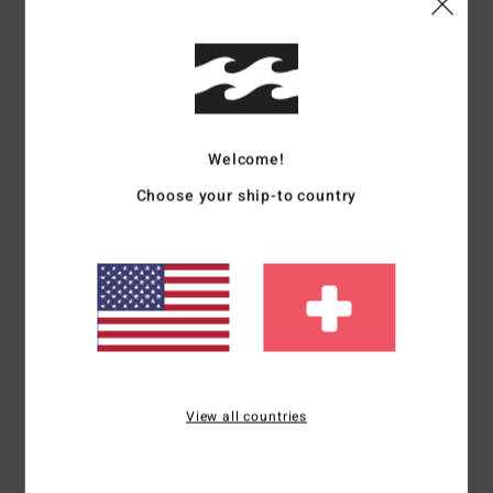
Details & Funktionen
Frauen Schwarz Rippstrick-Oberteil
Style
EBJKT00117
Farbcode
bpb
Welcome!
Funktionen
Choose your ship-to country
Stoff:
Baumwoll-Pointelle-Ripp
Passform:
figurbetont
Details:
Gewellter Saum
Zusammensetzung
[Hauptstoff] 100 % Baumwolle
Versand & Rückversand
View all countries
ZULETZT ANGESEHENE ARTIKEL