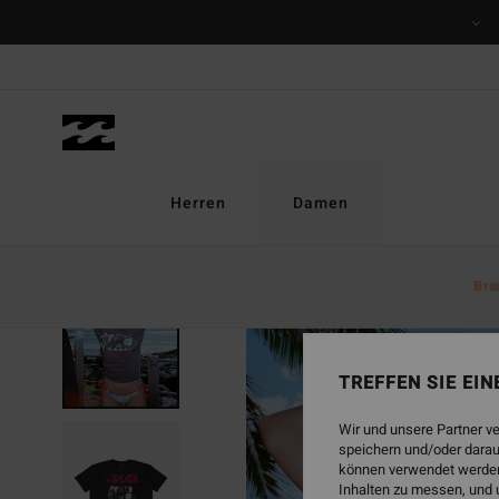
Direkt
zur
Produktinformation
springen
Herren
Damen
Bra
TREFFEN SIE EI
Wir und unsere Partner v
speichern und/oder darau
können verwendet werden,
Inhalten zu messen, und 