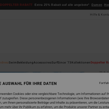
DOPPELTER RABATT
Extra 25% Rabatt auf alle angebote*
Damen
He
Hilfe & Kont
Startsei
ndneu
Swim
Bekleidung
Accessoires
Surf
Since '73
Kollektionen
Doppelter R
Lot
Fraue
NE AUSWAHL FÜR IHRE DATEN
Fortfah
CHF 4
CHF
erwenden Cookies oder eine vergleichbare Technologie, um Informationen auf I
f zuzugreifen. Diese personenbezogenen Informationen (wie Ihre Browserdaten
SALE
 um Ihnen personalisierte Beiträge und Inhalte zu präsentieren, um die Leist
um mehr über ihr Publikum zu erfahren, um die Produkte unserer Partner zu ent
DOPPE