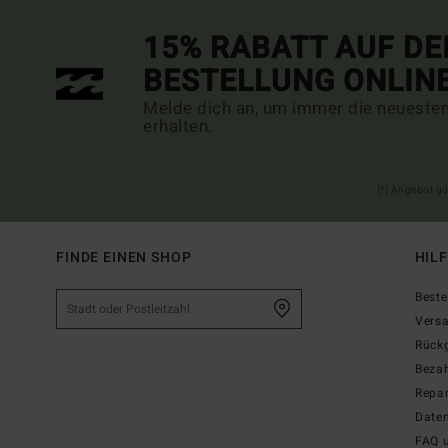
15% RABATT AUF DE
BESTELLUNG ONLIN
Melde dich an, um immer die neueste
erhalten.
(*) Angebot gü
FINDE EINEN SHOP
HIL
Beste
Vers
Rück
Beza
Repar
Date
FAQ 