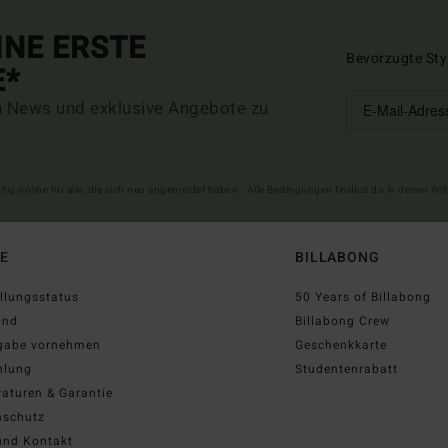
INE ERSTE
Bevorzugte Sty
E*
n News und exklusive Angebote zu
ltig online für alle, die sich neu angemeldet haben - Alle Bedingungen findest du in deiner W
FE
BILLABONG
llungsstatus
50 Years of Billabong
and
Billabong Crew
gabe vornehmen
Geschenkkarte
hlung
Studentenrabatt
aturen & Garantie
nschutz
und Kontakt