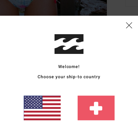
Deta
Fraue
Style
Funk
Welcome!
Choose your ship-to country
M
P
H
G
Zusa