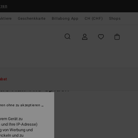
rren
aktiere
Geschenkkarte
Billabong App
CH (CHF)
Shops
te
Damen
Bekleidung
T-Shirts
abat
tie Hall The Splash
n Schwarz T-Shirt
ren ohne zu akzeptieren
9,00
63%
 18,37
hrem Gerät zu
 und Ihre IP-Adresse)
ung von Werbung und
wickeln und zu
LTER RABATT EXTRA 25%