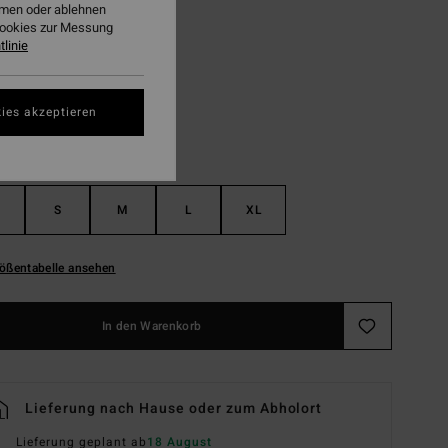
ehmen oder ablehnen
Cookies zur Messung
Off Black
linie
ies akzeptieren
S
M
L
XL
ößentabelle ansehen
In den Warenkorb
Lieferung nach Hause oder zum Abholort
Lieferung geplant ab
18 August