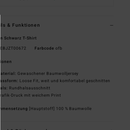
ils & Funktionen
n Schwarz T-Shirt
EBJZT00672
Farbcode
ofb
tionen
aterial:
Gewaschener Baumwolljersey
assform:
Loose Fit, weit und komfortabel geschnitten
als:
Rundhalsausschnitt
rafik-Druck mit weichem Print
mmensetzung
[Hauptstoff] 100 % Baumwolle