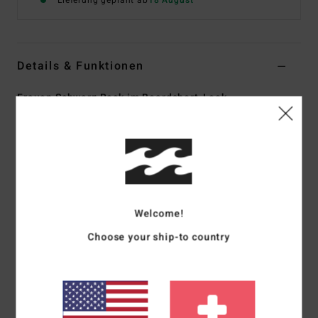
Lieferung geplant ab
18 August
Details & Funktionen
Frauen Schwarz Rock im Boardshort-Look
Style
BL000721
Farbcode
ob1
Funktionen
Material:
Mischgewebe aus recyceltem Polyester und
Elastan
Welcome!
Sich abhebende Paspel
Choose your ship-to country
Feste Taille
Rock im Boardshort-Look
Zusammensetzung
[Hauptstoff] 90 % recyceltes
Polyester, 10 % Elastan