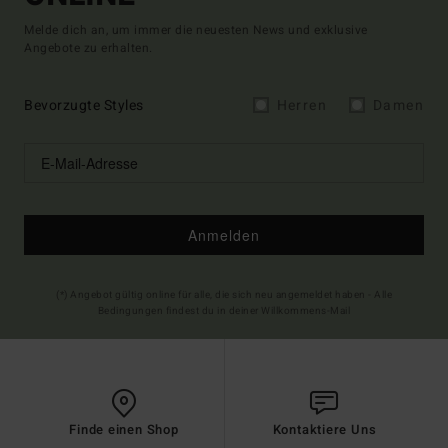
Melde dich an, um immer die neuesten News und exklusive
Angebote zu erhalten.
Bevorzugte Styles
Herren
Damen
Anmelden
(*) Angebot gültig online für alle, die sich neu angemeldet haben - Alle
Bedingungen findest du in deiner Willkommens-Mail
Finde einen Shop
Kontaktiere Uns