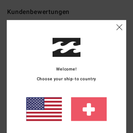
Kundenbewertungen
Durchschnittliche Bewertung
5.0
/5
basierend auf
1 verifizierten Bewertungen
seit April 2026
Welcome!
100% unserer Kunden empfehlen dieses Produkt
Choose your ship-to country
Komfort
Preis-Leistungs-Verhältnis
5.0
5.0
Größe
Material
5.0
Zu klein
Zu groß