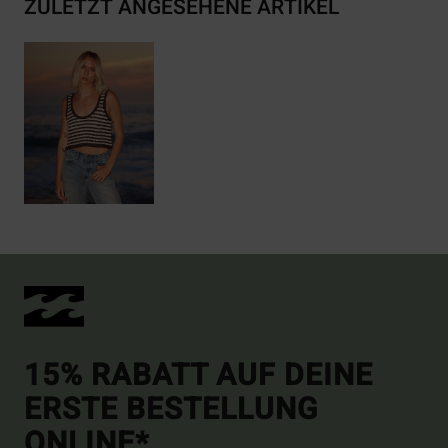
ZULETZT ANGESEHENE ARTIKEL
15% RABATT AUF DEINE
ERSTE BESTELLUNG
ONLINE*