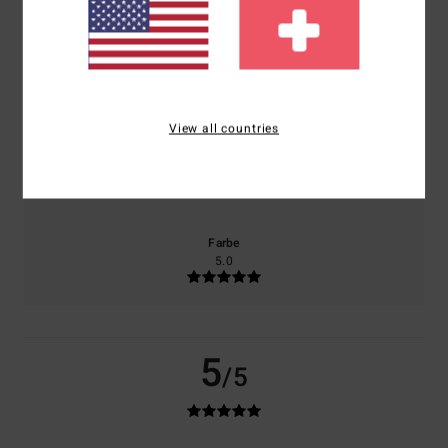
basierend auf
1 verifizierten Bewertungen
seit Mai 2026
100% unserer Kunden empfehlen dieses Produkt
Komfort
Preis-Leistungs-Verhältnis
5.0
5.0
View all countries
Größe
Material
5.0
Zu klein
Zu groß
Farbe
5.0
5
/5