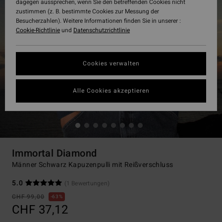
dagegen aussprechen, wenn Sie den betreffenden Cookies nicht
zustimmen (z. B. bestimmte Cookies zur Messung der
Besucherzahlen). Weitere Informationen finden Sie in unserer :
Cookie-Richtlinie
und
Datenschutzrichtlinie
Cookies verwalten
Alle Cookies akzeptieren
Immortal Diamond
Männer Schwarz Kapuzenpulli mit Reißverschluss
5.0
(1 Bewertungen)
CHF 99,00
63%
CHF 37,12