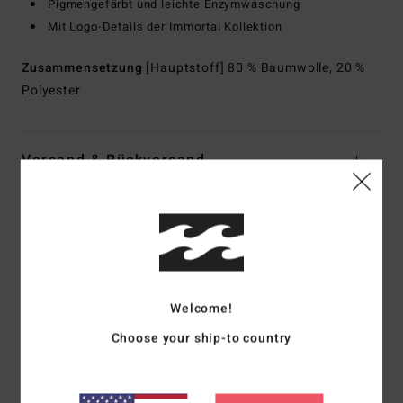
Pigmengefärbt und leichte Enzymwaschung
Mit Logo-Details der Immortal Kollektion
Zusammensetzung
[Hauptstoff] 80 % Baumwolle, 20 %
Polyester
Versand & Rückversand
Kundenbewertungen
Durchschnittliche Bewertung
Welcome!
5.0
Choose your ship-to country
/5