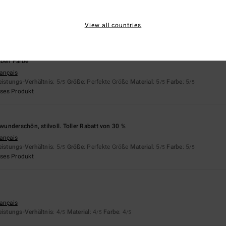
rançais
eistungs-Verhältnis
: 4
Größe
: Perfekte Größe
Material
: 5
Farbe
: 5
/5
/5
/5
View all countries
eses Produkt
lben Farbe
rançais
eistungs-Verhältnis
: 5
Größe
: Perfekte Größe
Material
: 5
Farbe
: 5
/5
/5
/5
eses Produkt
underschön, stilvoll. Toller Rabatt von 30 %
rançais
eistungs-Verhältnis
: 5
Größe
: Perfekte Größe
Material
: 5
Farbe
: 5
/5
/5
/5
eses Produkt
rançais
eistungs-Verhältnis
: 4
Material
: 4
Farbe
: 4
/5
/5
/5