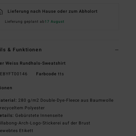
Lieferung nach Hause oder zum Abholort
Lieferung geplant ab
17 August
ils & Funktionen
r Weiss Rundhals-Sweatshirt
EBYFT00146
Farbcode
tts
tionen
aterial:
280 g/m2 Double-Dye-Fleece aus Baumwolle
recyceltem Polyester
etails:
Gebürstete Innenseite
illabong-Arch-Logo-Stickerei auf der Brust
ewebtes Etikett