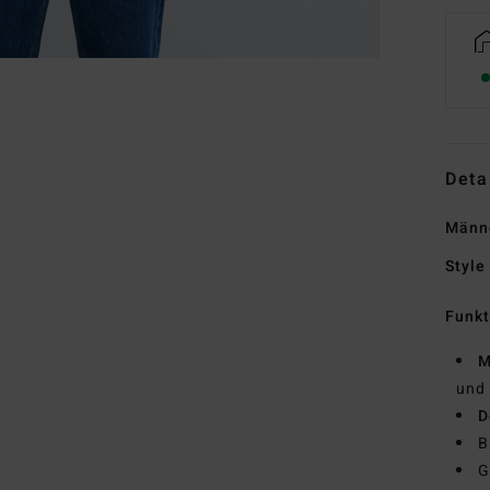
Deta
Männe
Style
Funk
M
und 
D
B
G