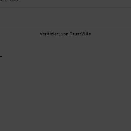
eses Produkt
Verifiziert von
TrustVille
L