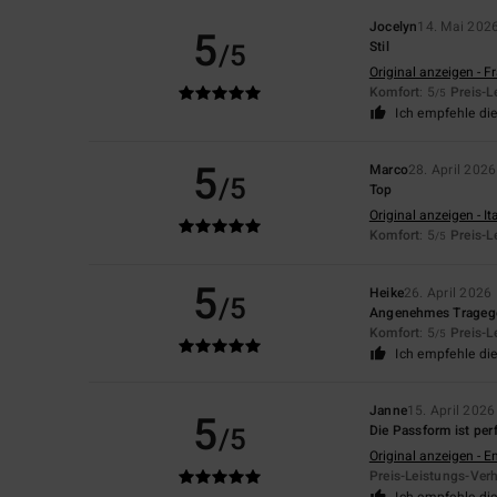
Jocelyn
14. Mai 202
5
/5
Stil
Original anzeigen - F
Komfort
: 5
Preis-L
/5
Ich empfehle di
5
Marco
28. April 2026
/5
Top
Original anzeigen - It
Komfort
: 5
Preis-L
/5
5
Heike
26. April 2026
/5
Angenehmes Tragegef
Komfort
: 5
Preis-L
/5
Ich empfehle di
Janne
15. April 2026
5
/5
Die Passform ist per
Original anzeigen - E
Preis-Leistungs-Verh