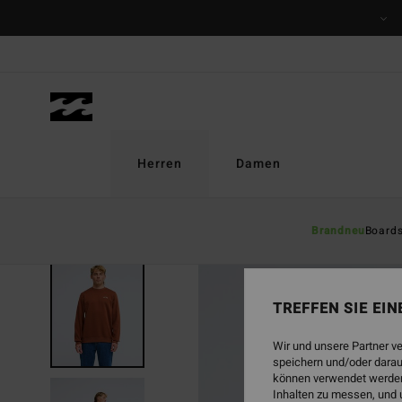
Direkt
zur
Produktinformation
springen
Herren
Damen
Brandneu
Board
BRANDNEU
TREFFEN SIE EI
Wir und unsere Partner v
speichern und/oder darau
können verwendet werden,
Inhalten zu messen, und 