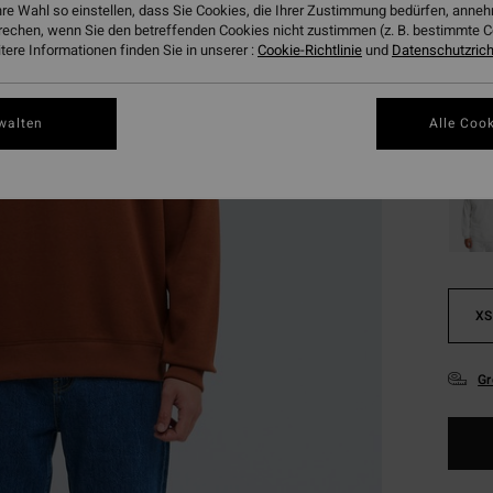
hre Wahl so einstellen, dass Sie Cookies, die Ihrer Zustimmung bedürfen, ann
rechen, wenn Sie den betreffenden Cookies nicht zustimmen (z. B. bestimmte 
Farbe
ere Informationen finden Sie in unserer :
Cookie-Richtlinie
und
Datenschutzricht
walten
Alle Cook
XS
Gr