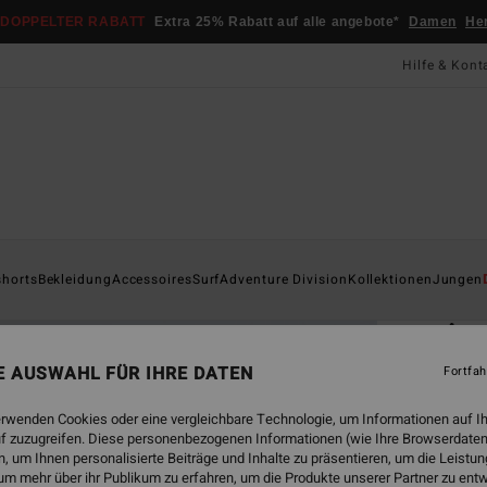
DOPPELTER RABATT
Extra 25% Rabatt auf alle angebote*
Damen
He
Hilfe & Kont
Startsei
shorts
Bekleidung
Accessoires
Surf
Adventure Division
Kollektionen
Jungen
ÖK
Arc
Männe
NE AUSWAHL FÜR IHRE DATEN
Fortfah
4.9
erwenden Cookies oder eine vergleichbare Technologie, um Informationen auf I
ECO-B
f zuzugreifen. Diese personenbezogenen Informationen (wie Ihre Browserdaten
CHF
 um Ihnen personalisierte Beiträge und Inhalte zu präsentieren, um die Leist
um mehr über ihr Publikum zu erfahren, um die Produkte unserer Partner zu ent