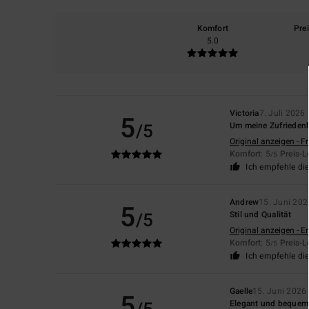
Komfort
Pre
5.0
Victoria
7. Juli 2026
5
/5
Um meine Zufriedenh
Original anzeigen - F
Komfort
: 5
Preis-L
/5
Ich empfehle di
Andrew
15. Juni 202
5
/5
Stil und Qualität
Original anzeigen - E
Komfort
: 5
Preis-L
/5
Ich empfehle di
Gaelle
15. Juni 2026
5
Elegant und bequem