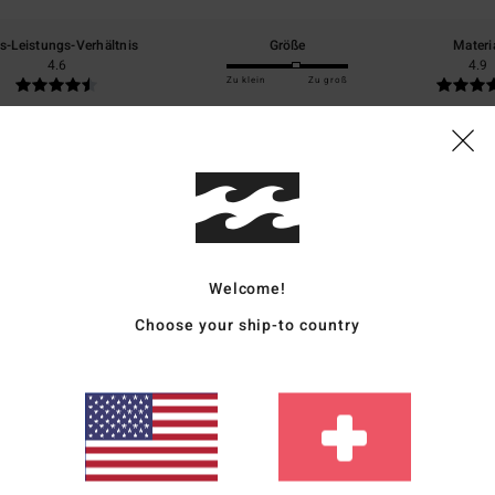
is-Leistungs-Verhältnis
Größe
Materi
4.6
4.9
Zu klein
Zu groß
eit zum Ausdruck zu bringen
rançais
eistungs-Verhältnis
: 4
Größe
: Perfekte Größe
Material
: 5
Farbe
: 5
/5
/5
/5
eses Produkt
Welcome!
Choose your ship-to country
6
nglish
eistungs-Verhältnis
: 5
Größe
: Perfekte Größe
Material
: 5
Farbe
: 5
/5
/5
/5
eses Produkt