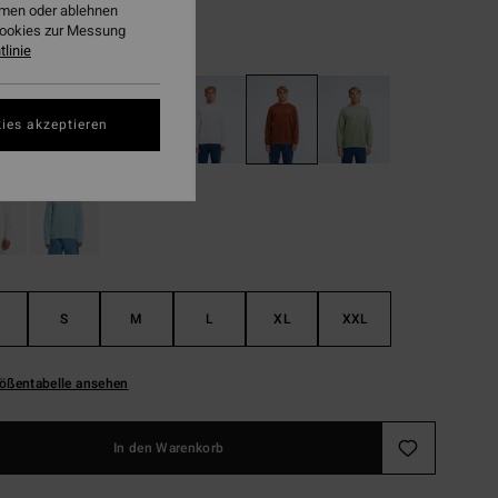
ehmen oder ablehnen
Cookies zur Messung
Tortoise Shell
linie
ies akzeptieren
S
M
L
XL
XXL
ößentabelle ansehen
In den Warenkorb