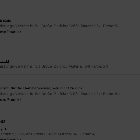
6
rançais
eistungs-Verhältnis
: 5
Größe
: Perfekte Größe
Material
: 5
Farbe
: 5
/5
/5
/5
eses Produkt
aliano
eistungs-Verhältnis
: 5
Größe
: Zu groß
Material
: 5
Farbe
: 5
/5
/5
/5
ühl! Gut für Sommerabende, weil nicht zu dick!
eistungs-Verhältnis
: 5
Größe
: Perfekte Größe
Material
: 5
Farbe
: 5
/5
/5
/5
eses Produkt
fekt
nglish
ältnis
: 5
Größe
: Perfekte Größe
Material
: 4
Farbe
: 4
/5
/5
/5