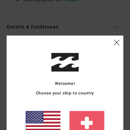
Lieferung geplant ab
19 August
Details & Funktionen
Frauen Schwarz Sweatshirt
Style
EBJSF00203
Farbcode
bpb
Funktionen
Material:
Ökologisch angerauter, atmungsaktiver Stoff
Passform:
Regular Fit
Welcome!
Rundhalsausschnitt
Choose your ship-to country
Puff-Print auf Brust und Rücken
Zusammensetzung
[Hauptstoff] 55 % Baumwolle, 25 %
recycelte Baumwolle, 20 % recyceltes Polyester