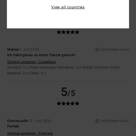
Ich empfehle dieses Produkt
View all countries
5
/5
Matteo
7. Juli 2026
Verifizierter Kauf
Ich habe genau so einen Panzer gesucht
Original anzeigen - Castellano
Komfort
: 5
Preis-Leistungs-Verhältnis
: 4
Größe
: Perfekte Größe
/5
/5
Material
: 5
Farbe
: 4
/5
/5
5
/5
Emmanuelle
15. Juni 2026
Verifizierter Kauf
Perfekt
Original anzeigen - Français