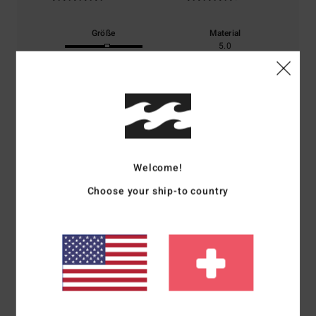
Größe
Material
5.0
Zu klein
Zu groß
Farbe
4.8
Welcome!
5
/5
Choose your ship-to country
Alexis
9. Juli 2026
Verifizierter Kauf
Ein perfektes Tanktop, genau wie ich es mir gewünscht habe
Original anzeigen - Français
Komfort
: 5
Preis-Leistungs-Verhältnis
: 5
Größe
: Perfekte Größe
/5
/5
Material
: 5
Farbe
: 5
/5
/5