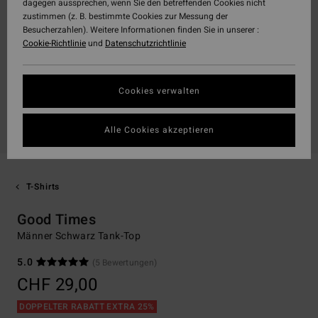
dagegen aussprechen, wenn Sie den betreffenden Cookies nicht
zustimmen (z. B. bestimmte Cookies zur Messung der
Besucherzahlen). Weitere Informationen finden Sie in unserer :
Cookie-Richtlinie
und
Datenschutzrichtlinie
Cookies verwalten
Alle Cookies akzeptieren
T-Shirts
Good Times
Männer Schwarz Tank-Top
5.0
(5 Bewertungen)
CHF 29,00
DOPPELTER RABATT EXTRA 25%