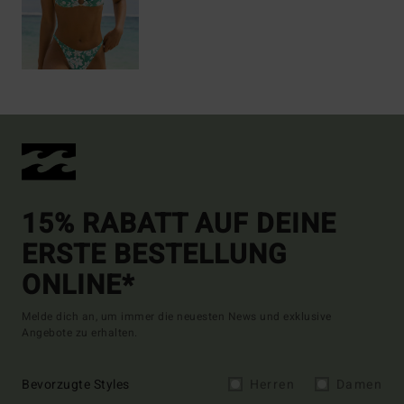
15% RABATT AUF DEINE
ERSTE BESTELLUNG
ONLINE*
Melde dich an, um immer die neuesten News und exklusive
Angebote zu erhalten.
Bevorzugte Styles
Herren
Damen