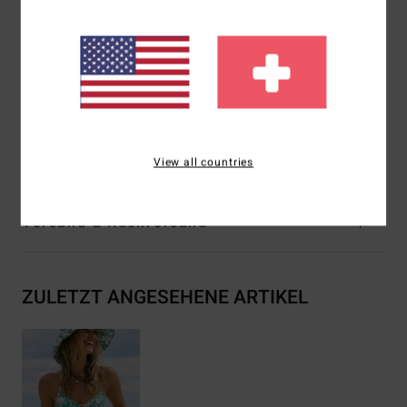
Bedeckung:
Knappe Bedeckung
Verschluss:
Schnürung hinten
Branding:
Logostickerei
Weitere Merkmale: Ring-Detail vorne
Zusammensetzung
[Hauptstoff] 78 % recyceltes Nylon,
22 % Elastan
View all countries
Versand & Rückversand
ZULETZT ANGESEHENE ARTIKEL