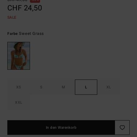
CHF 49,00
50%
CHF 24,50
SALE
Sweet Grass
Farbe
XS
S
M
L
XL
XXL
In den Warenkorb