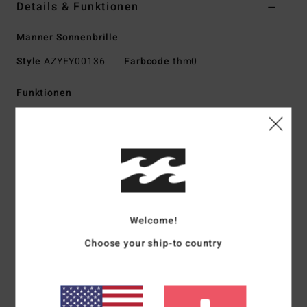
Details & Funktionen
Männer Sonnenbrille
Style
AZYEY00136
Farbcode
thm0
Funktionen
Material:
Mischgewebe aus Nylon, Polycarbonat, Metall
und Zinklegierung
UV-Schutz:
100 % UV-Sonnenschutz
Rahmen:
Nylon-Grilamid-Rahmen
Gläser:
Schlagfestes Polycarbonat-Glas
Sphärisches Glas mit Basiskurve 4
Welcome!
Größe:
Medium-Large Größe
Andere Features: Italienische Scharniere aus Edelstahl
Choose your ship-to country
Verfügbar als Wildlife Polarized
Download der
Konformitätserklärung
Zusammensetzung
73 % Nylon, 23 % Polycarbonat, 2 %