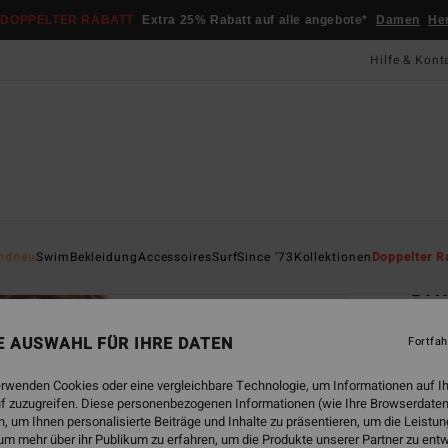
DOPPELTER RABATT
Extra 25% Rabatt auf alle angebote*
Damen
He
Hilfe & Kont
Startsei
ndneu
Swim
Bekleidung
Accessoires
Surf
Since '73
Kollektionen
Doppelter R
Cri
Frauen
NE AUSWAHL FÜR IHRE DATEN
Fortfah
CHF
erwenden Cookies oder eine vergleichbare Technologie, um Informationen auf I
f zuzugreifen. Diese personenbezogenen Informationen (wie Ihre Browserdaten
 um Ihnen personalisierte Beiträge und Inhalte zu präsentieren, um die Leist
Farbe
um mehr über ihr Publikum zu erfahren, um die Produkte unserer Partner zu ent