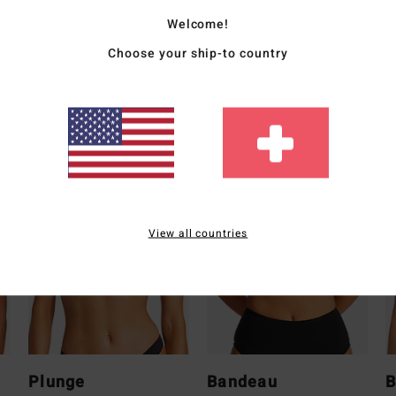
Welcome!
Vers
Choose your ship-to country
Wieviel Bedeckung brauchst du ?
View all countries
Plunge
Bandeau
B