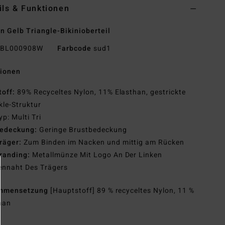
ils & Funktionen
n Gelb Triangle-Bikinioberteil
BL000908W
Farbcode
sud1
tionen
toff:
89% Recyceltes Nylon, 11% Elasthan, gestrickte
kle-Struktur
yp: Multi Tri
edeckung:
Geringe Brustbedeckung
räger:
Zum Binden im Nacken und mittig am Rücken
randing:
Metallmünze Mit Logo An Der Linken
ennaht Des Trägers
mmensetzung
[Hauptstoff] 89 % recyceltes Nylon, 11 %
han