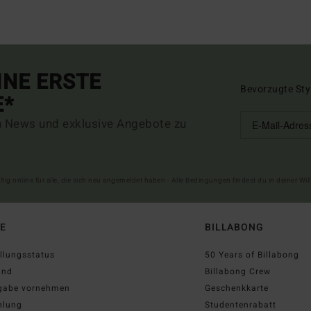
INE ERSTE
Bevorzugte Sty
E*
n News und exklusive Angebote zu
ltig online für alle, die sich neu angemeldet haben - Alle Bedingungen findest du in deiner W
FE
BILLABONG
llungsstatus
50 Years of Billabong
and
Billabong Crew
gabe vornehmen
Geschenkkarte
hlung
Studentenrabatt