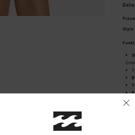
Deta
Fraue
Style
Funk
S
Crin
T
B
T
B
Seit
Zusa
Elast