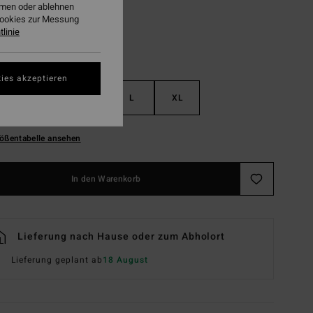
ehmen oder ablehnen
Cookies zur Messung
linie
ies akzeptieren
S
M
L
XL
ößentabelle ansehen
In den Warenkorb
Lieferung nach Hause oder zum Abholort
Lieferung geplant ab
18 August