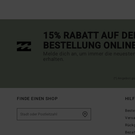
15% RABATT AUF DE
BESTELLUNG ONLIN
Melde dich an, um immer die neueste
erhalten.
(*) Angebot gü
FINDE EINEN SHOP
HIL
Beste
Vers
Rück
Beza