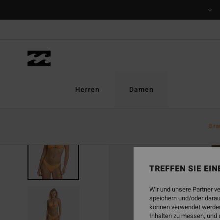
Direkt
zur
Produktinformation
springen
Herren
Damen
Bra
BRANDNEU
TREFFEN SIE EI
Wir und unsere Partner v
speichern und/oder darau
können verwendet werden,
Inhalten zu messen, und 