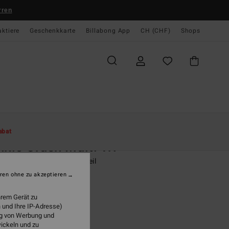
rren
aktiere
Geschenkkarte
Billabong App
CH (CHF)
Shops
te
Damen
Swim
Bikini Tops
abat
nkle Crush Multi Tri
 Gelb Triangle-Bikinioberteil
ren ohne zu akzeptieren
 49,00
hrem Gerät zu
 und Ihre IP-Adresse)
ung von Werbung und
Sundress
wickeln und zu