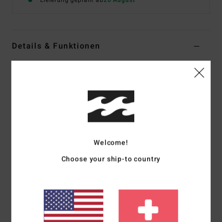
Lieferung geplant ab
20 August
Details & Funktionen
Frauen Grau T-Shirt
Style
EBJSF00200
Farbcode
grh
Funktionen
Material:
Ökologisch angerauter, atmungsaktiver Stoff
Passform:
Regular Fit
Welcome!
Kapuzen-Sweatstoff
Choose your ship-to country
Puff-Print auf Vorder- und Rückseite
Zusammensetzung
[Hauptstoff] 55 % Baumwolle, 25 %
recycelte Baumwolle, 20 % recyceltes Polyester