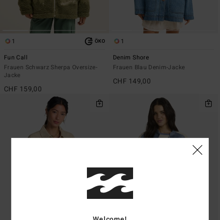
1
1
ÖKO
Fun Call
Denim Shore
Frauen Schwarz Sherpa Oversize-
Frauen Blau Denim-Jacke
Jacke
CHF 149,00
CHF 159,00
Welcome!