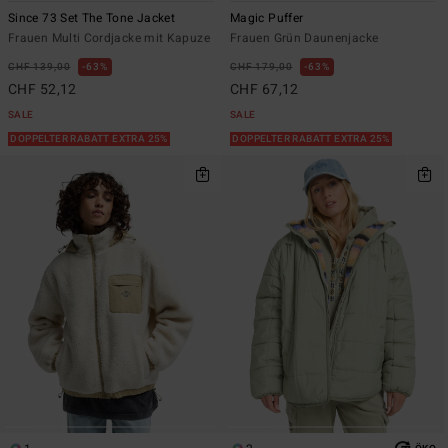
Since 73 Set The Tone Jacket
Magic Puffer
Frauen Multi Cordjacke mit Kapuze
Frauen Grün Daunenjacke
CHF 139,00
63%
CHF 179,00
63%
CHF 52,12
CHF 67,12
SALE
SALE
DOPPELTER RABATT EXTRA 25%
DOPPELTER RABATT EXTRA 25%