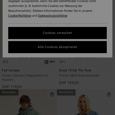
dagegen aussprechen, wenn Sie den betreffenden Cookies nicht
Filterkriterien
nach
zustimmen (z. B. bestimmte Cookies zur Messung der
springen
Besucherzahlen). Weitere Informationen finden Sie in unserer :
Cookie-Richtlinie
und
Datenschutzrichtlinie
Cookies verwalten
Alle Cookies akzeptieren
2
1
ÖKO
Fall Camper
Since 73 Set The Tone
Frauen Schwarz Steppjacke mit
Frauen Multi Kapuzenjacke
Kapuze
CHF 139,00
CHF 179,00
BRANDNEU
BRANDNEU