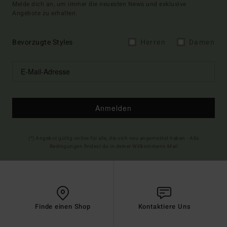
Melde dich an, um immer die neuesten News und exklusive
Angebote zu erhalten.
Bevorzugte Styles
Herren
Damen
Anmelden
(*) Angebot gültig online für alle, die sich neu angemeldet haben - Alle
Bedingungen findest du in deiner Willkommens-Mail
Finde einen Shop
Kontaktiere Uns