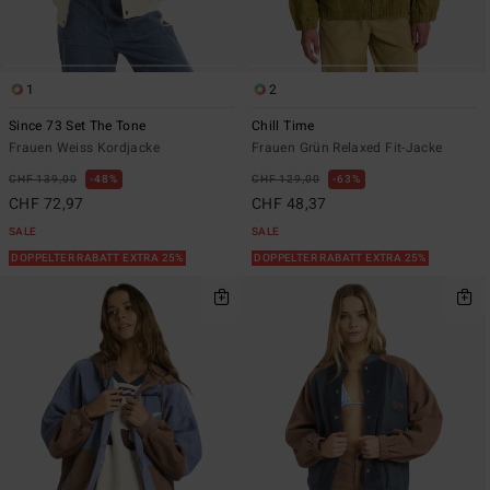
1
2
Since 73 Set The Tone
Chill Time
Frauen Weiss Kordjacke
Frauen Grün Relaxed Fit-Jacke
CHF 139,00
48%
CHF 129,00
63%
CHF 72,97
CHF 48,37
SALE
SALE
DOPPELTER RABATT EXTRA 25%
DOPPELTER RABATT EXTRA 25%