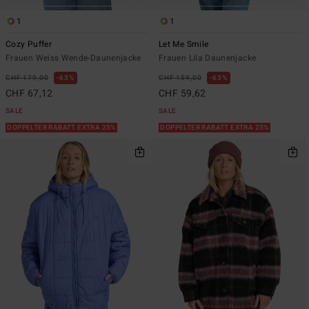
1
1
Cozy Puffer
Let Me Smile
Frauen Weiss Wende-Daunenjacke
Frauen Lila Daunenjacke
CHF 179,00
63%
CHF 159,00
63%
CHF 67,12
CHF 59,62
SALE
SALE
DOPPELTER RABATT EXTRA 25%
DOPPELTER RABATT EXTRA 25%