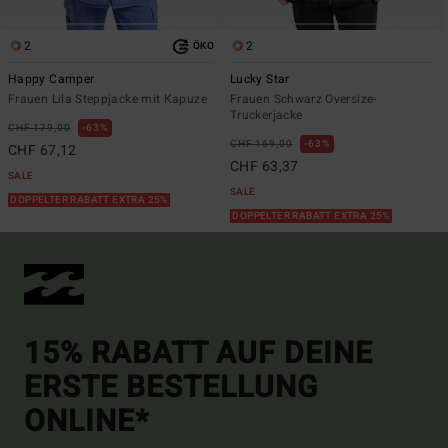
2
2
ÖKO
Happy Camper
Lucky Star
Frauen Lila Steppjacke mit Kapuze
Frauen Schwarz Oversize-
Truckerjacke
CHF 179,00
63%
CHF 169,00
63%
CHF 67,12
CHF 63,37
SALE
SALE
DOPPELTER RABATT EXTRA 25%
DOPPELTER RABATT EXTRA 25%
15% RABATT AUF DEINE
ERSTE BESTELLUNG
ONLINE*