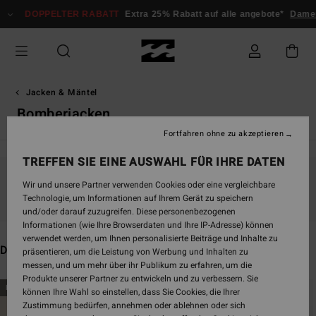
Direkt
PPELTER RABATT
Extra 25% Rabatt auf alle angebote*
Damen
Herren
zur
Produkt
Auswahl
springen
Jacken & Mäntel
Bomberjacken
Fortfahren ohne zu akzeptieren
TREFFEN SIE EINE AUSWAHL FÜR IHRE DATEN
Wir und unsere Partner verwenden Cookies oder eine vergleichbare
Bleib dabei, die Produkte sind bald wieder da
Technologie, um Informationen auf Ihrem Gerät zu speichern
und/oder darauf zuzugreifen. Diese personenbezogenen
Informationen (wie Ihre Browserdaten und Ihre IP-Adresse) können
verwendet werden, um Ihnen personalisierte Beiträge und Inhalte zu
Das könnte dir auch gefallen
präsentieren, um die Leistung von Werbung und Inhalten zu
messen, und um mehr über ihr Publikum zu erfahren, um die
Produkte unserer Partner zu entwickeln und zu verbessern. Sie
Direkt
Überspringen
BRANDNEU
BRANDNEU
können Ihre Wahl so einstellen, dass Sie Cookies, die Ihrer
zu
und
Zustimmung bedürfen, annehmen oder ablehnen oder sich
den
filtern