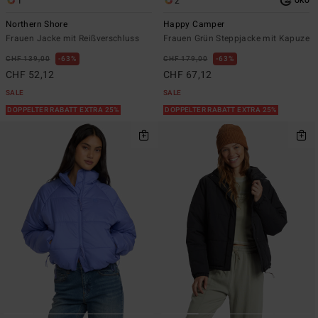
1
2
ÖKO
Northern Shore
Happy Camper
Frauen Jacke mit Reißverschluss
Frauen Grün Steppjacke mit Kapuze
CHF 139,00
63%
CHF 179,00
63%
CHF 52,12
CHF 67,12
SALE
SALE
DOPPELTER RABATT EXTRA 25%
DOPPELTER RABATT EXTRA 25%