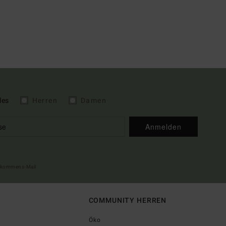
les
Herren
Damen
Anmelden
illkommens-Mail
COMMUNITY HERREN
Öko