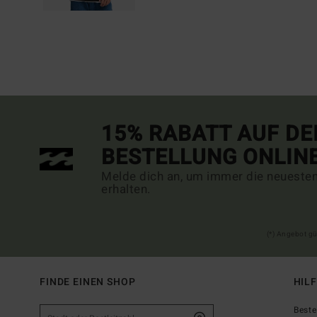
15% RABATT AUF DE
BESTELLUNG ONLIN
Melde dich an, um immer die neueste
erhalten.
(*) Angebot gü
FINDE EINEN SHOP
HIL
Beste