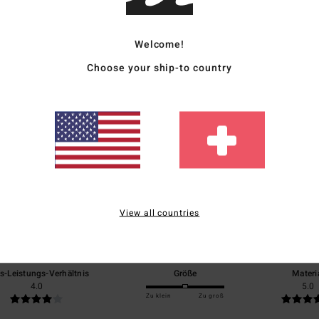
Vers
Welcome!
Choose your ship-to country
Durchschnittliche Bewertung
5.0
/5
View all countries
basierend auf
1 verifizierten Bewertungen
seit Mai 2026
0% unserer Kunden empfehlen dieses Produkt
is-Leistungs-Verhältnis
Größe
Materi
4.0
5.0
Zu klein
Zu groß