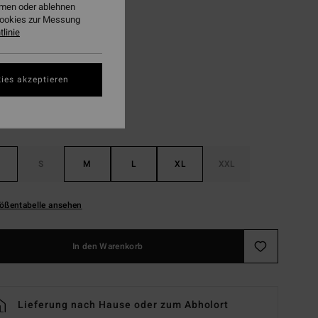
ehmen oder ablehnen
LTER RABATT EXTRA 25%
Cookies zur Messung
linie
Raven
ies akzeptieren
S
M
L
XL
XXL
ößentabelle ansehen
In den Warenkorb
Lieferung nach Hause oder zum Abholort