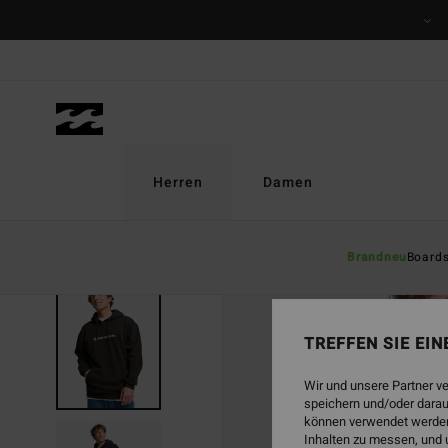
Direkt
zur
Produktinformation
springen
Herren
Damen
Brandneu
Board
TREFFEN SIE EI
Wir und unsere Partner v
speichern und/oder darau
können verwendet werden,
Inhalten zu messen, und 