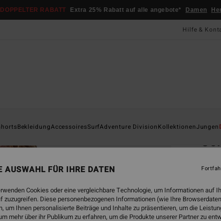
DOPPELTER RABATT
Extra 25% Rabatt auf alle angebote*
Damen
He
Hilfe & Kont
Startsei
shorts
Bekleidung
Accessoires
Surf
Adventure Division
Kollektionen
Jungen
Cor
Männe
NE AUSWAHL FÜR IHRE DATEN
Fortfah
5.0
CHF 7
erwenden Cookies oder eine vergleichbare Technologie, um Informationen auf I
CHF
f zuzugreifen. Diese personenbezogenen Informationen (wie Ihre Browserdaten
 um Ihnen personalisierte Beiträge und Inhalte zu präsentieren, um die Leist
SALE
um mehr über ihr Publikum zu erfahren, um die Produkte unserer Partner zu ent