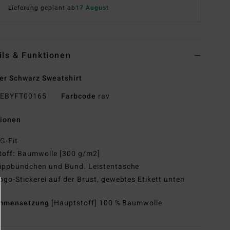
Lieferung geplant ab
17 August
ils & Funktionen
r Schwarz Sweatshirt
EBYFT00165
Farbcode
rav
tionen
G-Fit
toff:
Baumwolle [300 g/m2]
ippbündchen und Bund. Leistentasche
ogo-Stickerei auf der Brust, gewebtes Etikett unten
mmensetzung
[Hauptstoff] 100 % Baumwolle