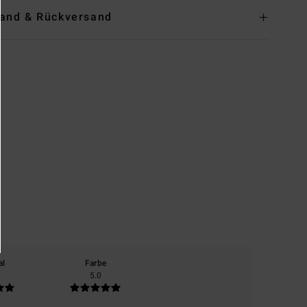
and & Rückversand
al
Farbe
5.0