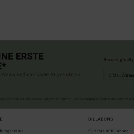
INE ERSTE
Bevorzugte Sty
E*
n News und exklusive Angebote zu
ltig online für alle, die sich neu angemeldet haben - Alle Bedingungen findest du in deiner W
FE
BILLABONG
llungsstatus
50 Years of Billabong