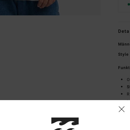
Deta
Männe
Style
Funk
O
S
R
L
Zusa