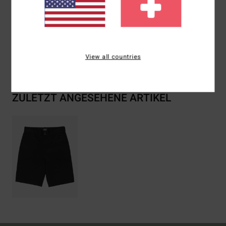
Zusammensetzung
[Hauptstoff] 60 % Baumwolle, 40 %
Polyester
Versand & Rückversand
View all countries
ZULETZT ANGESEHENE ARTIKEL