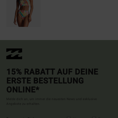
15% RABATT AUF DEINE
ERSTE BESTELLUNG
ONLINE*
Melde dich an, um immer die neuesten News und exklusive
Angebote zu erhalten.