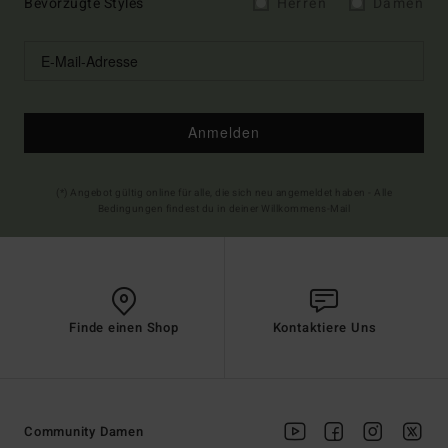
Bevorzugte Styles
Herren
Damen
Anmelden
(*) Angebot gültig online für alle, die sich neu angemeldet haben - Alle
Bedingungen findest du in deiner Willkommens-Mail
Finde einen Shop
Kontaktiere Uns
Community Damen