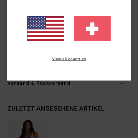
Bedeckung:
Volle Bedeckung
Verschluss:
Fester Verschluss
Branding:
Logostickerei
Das Aussehen des Produkts kann sich je nach
Druckplatzierung leicht unterscheiden
Zusammensetzung
[Hauptstoff] 78 % recyceltes Nylon,
View all countries
22 % Elastan
Versand & Rückversand
ZULETZT ANGESEHENE ARTIKEL