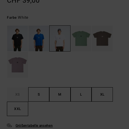
CHF 39,00
White
Farbe
XS
S
M
L
XL
XXL
Größentabelle ansehen