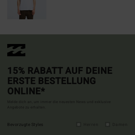
15% RABATT AUF DEINE
ERSTE BESTELLUNG
ONLINE*
Melde dich an, um immer die neuesten News und exklusive
Angebote zu erhalten.
Bevorzugte Styles
Herren
Damen