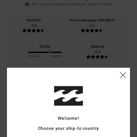
80% unserer Kunden empfehlen dieses Produkt
Komfort
Preis-Leistungs-Verhältnis
4.8
4.8
Größe
Material
4.6
Zu klein
Zu groß
Farbe
5.0
5
/5
Welcome!
Choose your ship-to country