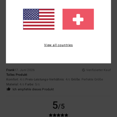
Milena
6. Juli 2026
Verifizierter Kauf
Perfekt
Original anzeigen - Castellano
Komfort
: 5
Preis-Leistungs-Verhältnis
: 5
Größe
: Groß
Material
: 5
/5
/5
/5
Farbe
: 5
/5
Ich empfehle dieses Produkt
5
/5
View all countries
Frank
17. Juni 2026
Verifizierter Kauf
Tolles Produkt
Komfort
: 4
Preis-Leistungs-Verhältnis
: 4
Größe
: Perfekte Größe
/5
/5
Material
: 4
Farbe
: 5
/5
/5
Ich empfehle dieses Produkt
5
/5