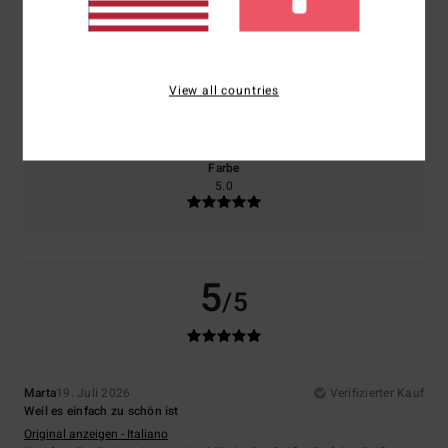
5.0
5.0
Größe
Material
View all countries
5.0
Zu klein
Zu groß
Farbe
5.0
5
/5
Marta
19. Juli 2026
Verifizierter Kauf
Weil es einfach zu schön ist
Original anzeigen - Italiano