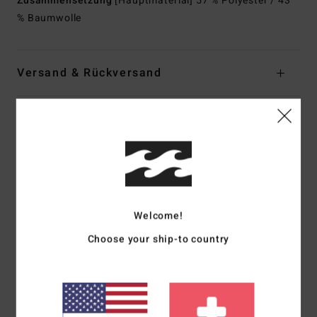
Zusammensetzung
[Hauptmaterial] 57 % Polyester / 43
% Baumwolle
Versand & Rückversand
Kundenbewertungen
Durchschnittliche Bewertung
5.0
Welcome!
/5
Choose your ship-to country
basierend auf
1 verifizierten Bewertungen
seit Juli 2026
100% unserer Kunden empfehlen dieses Produkt
Komfort
Preis-Leistungs-Verhältnis