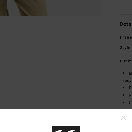
Deta
Fraue
Style
Funk
M
recy
P
R
G
Zusa
recyc