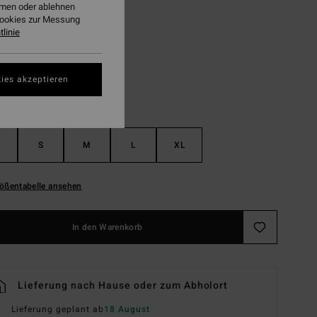
ehmen oder ablehnen
Cookies zur Messung
Black Pebble
linie
ies akzeptieren
S
M
L
XL
ößentabelle ansehen
In den Warenkorb
Lieferung nach Hause oder zum Abholort
Lieferung geplant ab
18 August