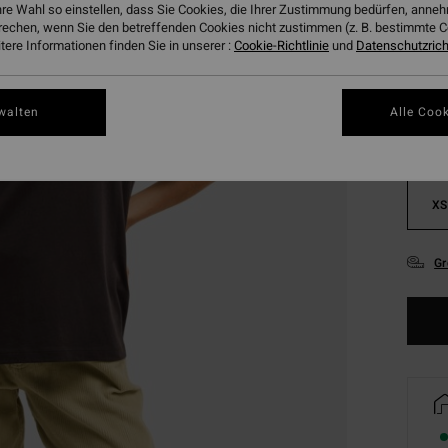
hre Wahl so einstellen, dass Sie Cookies, die Ihrer Zustimmung bedürfen, ann
rechen, wenn Sie den betreffenden Cookies nicht zustimmen (z. B. bestimmte 
Farbe
ere Informationen finden Sie in unserer :
Cookie-Richtlinie
und
Datenschutzricht
walten
Alle Cook
XS
Gr