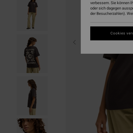
verbessern. Sie können I
oder sich dagegen aussp
der Besucherzahlen). Weit
Cookies ver