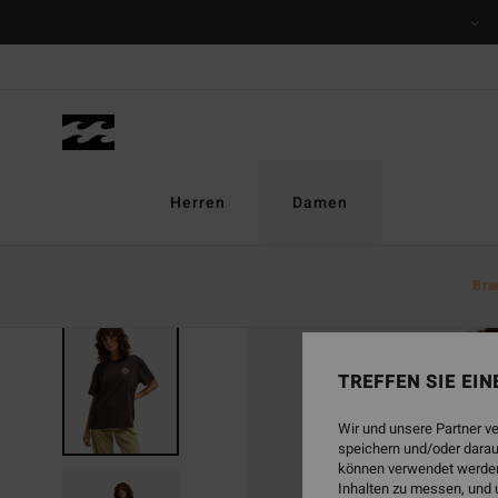
Direkt
zur
Produktinformation
springen
Herren
Damen
Bra
BRANDNEU
TREFFEN SIE EI
Wir und unsere Partner v
speichern und/oder darau
können verwendet werden,
Inhalten zu messen, und 