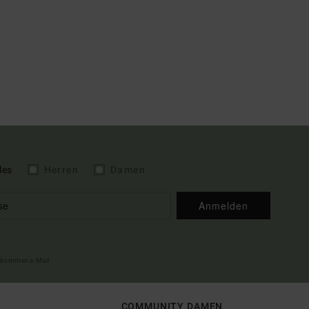
les
Herren
Damen
Anmelden
illkommens-Mail
COMMUNITY DAMEN