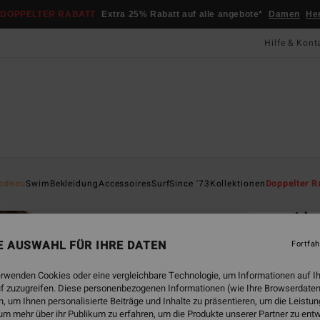
DOPPELTER RABATT
Extra 25% Rabatt auf alle angebote*
Damen
He
Hilfe & Kont
Startsei
ndneu
Swim
Bekleidung
Accessoires
Surf
Since '73
Kollektionen
Doppelter R
ÖK
Alw
Fraue
NE AUSWAHL FÜR IHRE DATEN
Fortfah
5.0
erwenden Cookies oder eine vergleichbare Technologie, um Informationen auf I
ECO-B
f zuzugreifen. Diese personenbezogenen Informationen (wie Ihre Browserdaten
CHF
 um Ihnen personalisierte Beiträge und Inhalte zu präsentieren, um die Leist
um mehr über ihr Publikum zu erfahren, um die Produkte unserer Partner zu ent