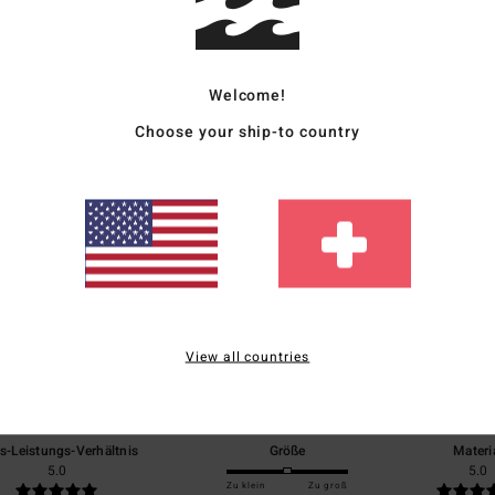
Vers
Welcome!
Choose your ship-to country
Durchschnittliche Bewertung
5.0
/5
View all countries
basierend auf
1 verifizierten Bewertungen
seit Juli 2026
100% unserer Kunden empfehlen dieses Produkt
is-Leistungs-Verhältnis
Größe
Materi
5.0
5.0
Zu klein
Zu groß