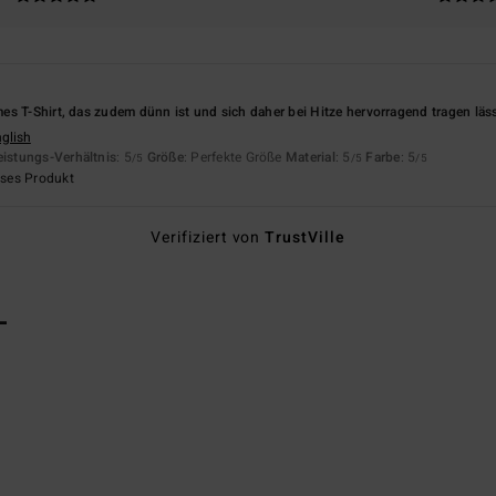
s T-Shirt, das zudem dünn ist und sich daher bei Hitze hervorragend tragen läs
nglish
eistungs-Verhältnis
: 5
Größe
: Perfekte Größe
Material
: 5
Farbe
: 5
/5
/5
/5
eses Produkt
Verifiziert von
TrustVille
L