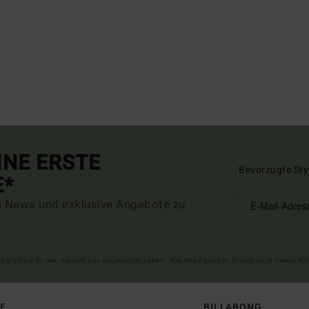
INE ERSTE
Bevorzugte Sty
E*
n News und exklusive Angebote zu
ltig online für alle, die sich neu angemeldet haben - Alle Bedingungen findest du in deiner W
FE
BILLABONG