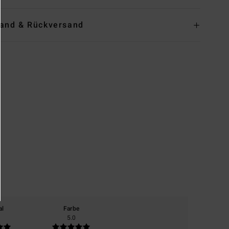
and & Rückversand
al
Farbe
5.0