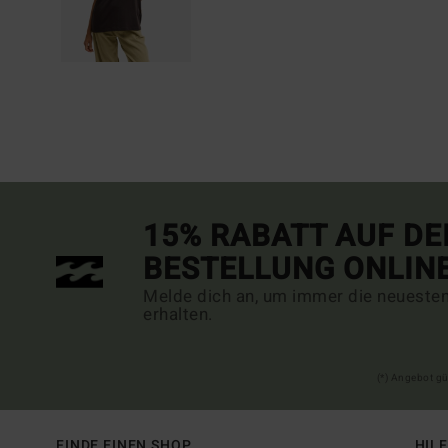
15% RABATT AUF DE
BESTELLUNG ONLIN
Melde dich an, um immer die neueste
erhalten.
(*) Angebot gü
FINDE EINEN SHOP
HIL