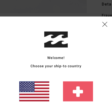
Deta
Fraue
Style
Funk
S
5% W
Welcome!
P
C
Choose your ship-to country
D
B
L
Zusa
2 % E