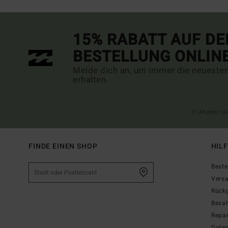
15% RABATT AUF DE
BESTELLUNG ONLIN
Melde dich an, um immer die neueste
erhalten.
(*) Angebot gü
FINDE EINEN SHOP
HIL
Beste
Vers
Rück
Beza
Repar
Date