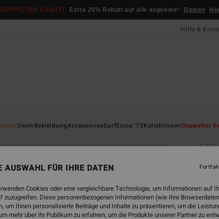
DOPPELTER RABATT
Extra 25% Rabatt auf alle angebote*
Damen
He
Hilfe & Kont
Startsei
ndneu
Swim
Bekleidung
Accessoires
Surf
Since '73
Kollektionen
Doppelter R
All
Fraue
NE AUSWAHL FÜR IHRE DATEN
Fortfah
CHF
erwenden Cookies oder eine vergleichbare Technologie, um Informationen auf I
f zuzugreifen. Diese personenbezogenen Informationen (wie Ihre Browserdaten
 um Ihnen personalisierte Beiträge und Inhalte zu präsentieren, um die Leist
Farbe
um mehr über ihr Publikum zu erfahren, um die Produkte unserer Partner zu ent