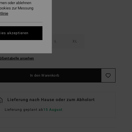
ehmen oder ablehnen
Cookies zur Messung
linie
ies akzeptieren
S
M
L
XL
ößentabelle ansehen
In den Warenkorb
Lieferung nach Hause oder zum Abholort
Lieferung geplant ab
15 August