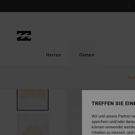
Direkt
zur
Produktinformation
springen
Herren
Damen
Bra
BRANDNEU
TREFFEN SIE EI
Wir und unsere Partner v
speichern und/oder darau
können verwendet werden,
Inhalten zu messen, und 