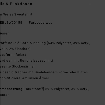
ils & Funktionen
n Weiss Sweatshirt
EBJSW00155
Farbcode
wcp
tionen
toff:
Bouclé-Garn-Mischung [54% Polyester, 39% Acryl,
olle, 2% Elasthan]
assform:
Relaxt
ardigan mit Rundhalsausschnitt
ezente Glockenärmel
eidseitig tragbar mit Bindebändern vorne oder hinten
ogo-Stickerei am linken Ärmel
mmensetzung
[Hauptstoff] 59 % Polyester, 39 % Acryl,
lastan