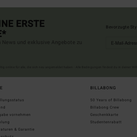
INE ERSTE
Bevorzugte Sty
E*
n News und exklusive Angebote zu
ltig online für alle, die sich neu angemeldet haben - Alle Bedingungen findest du in deiner W
FE
BILLABONG
llungsstatus
50 Years of Billabong
and
Billabong Crew
gabe vornehmen
Geschenkkarte
hlung
Studentenrabatt
aturen & Garantie
nschutz