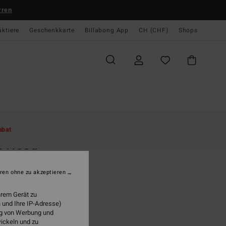
rren
aktiere
Geschenkkarte
Billabong App
CH (CHF)
Shops
te
Damen
Bekleidung
Pullover
abat
 I Need
n Weiss Sweatshirt
ren ohne zu akzeptieren
 89,00
hrem Gerät zu
 und Ihre IP-Adresse)
ung von Werbung und
White Cap
wickeln und zu