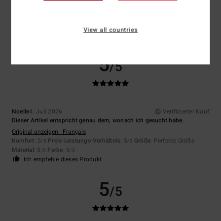
Farbe
5.0
View all countries
5
/5
Noelle
4. Juli 2026
Verifizierter Kauf
Dieser Artikel entspricht genau dem, wonach ich gesucht habe.
Original anzeigen - Français
Komfort
: 5
Preis-Leistungs-Verhältnis
: 5
Größe
: Perfekte Größe
/5
/5
Material
: 5
Farbe
: 5
/5
/5
Ich empfehle dieses Produkt
5
/5