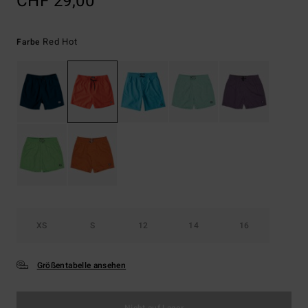
CHF 29,00
Red Hot
Farbe
XS
S
12
14
16
Größentabelle ansehen
Nicht auf Lager