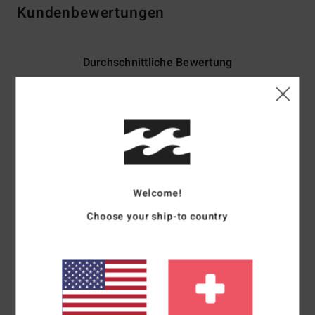
Kundenbewertungen
Durchschnittliche Bewertung
5.0
/5
basierend auf
4 verifizierten Bewertungen
seit Mai 2026
75% unserer Kunden empfehlen dieses Produkt
Welcome!
Komfort
Preis-Leistungs-Verhältnis
5.0
4.5
Choose your ship-to country
Größe
Material
5.0
Zu klein
Zu groß