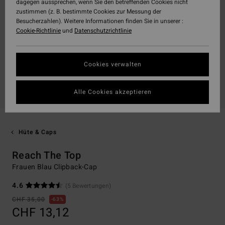
dagegen aussprechen, wenn Sie den betreffenden Cookies nicht
zustimmen (z. B. bestimmte Cookies zur Messung der
Besucherzahlen). Weitere Informationen finden Sie in unserer :
Cookie-Richtlinie
und
Datenschutzrichtlinie
Cookies verwalten
Alle Cookies akzeptieren
Hüte & Caps
Reach The Top
Frauen Blau Clipback-Cap
4.6
(5 Bewertungen)
CHF 35,00
63%
CHF 13,12