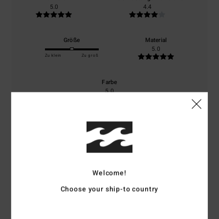
5.0
4.4
Größe
Material
5.0
Zu klein
Zu groß
Farbe
5.0
5
/5
Welcome!
Choose your ship-to country
Maylis
31. Juli 2026
Verifizierter Kauf
Eine sehr hübsche Mütze, sehr praktisch – genau das, was ich gesucht
habe