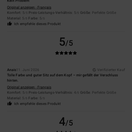
Kein Problem
Original anzeigen - Français
Komfort
: 5
Preis-Leistungs-Verhältnis
: 5
Größe
: Perfekte Größe
/5
/5
Material
: 5
Farbe
: 5
/5
/5
Ich empfehle dieses Produkt
5
/5
Anais
11. Juni 2026
Verifizierter Kauf
Tolle Farbe und guter Sitz auf dem Kopf – mir gefällt der Verschluss
hinten.
Original anzeigen - Français
Komfort
: 5
Preis-Leistungs-Verhältnis
: 4
Größe
: Perfekte Größe
/5
/5
Material
: 5
Farbe
: 5
/5
/5
Ich empfehle dieses Produkt
4
/5