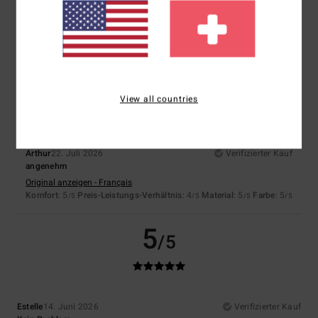
Original anzeigen - Français
Komfort
: 5
Preis-Leistungs-Verhältnis
: 5
Größe
: Perfekte Größe
/5
/5
Material
: 5
Farbe
: 5
/5
/5
Ich empfehle dieses Produkt
4
/5
View all countries
Arthur
22. Juli 2026
Verifizierter Kauf
angenehm
Original anzeigen - Français
Komfort
: 5
Preis-Leistungs-Verhältnis
: 4
Material
: 5
Farbe
: 5
/5
/5
/5
/5
5
/5
Estelle
14. Juni 2026
Verifizierter Kauf