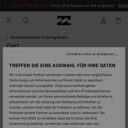
Direkt
DOPPELTER RABATT
Extra 25% Rabatt auf alle angebote*
Dame
zur
Produkt
Auswahl
springen
Unwiderstehliche Frühlingsdeals
Cat1
Fortfahren ohne zu akzeptieren
TREFFEN SIE EINE AUSWAHL FÜR IHRE DATEN
Wir und unsere Partner verwenden Cookies oder eine vergleichbare
Bleib dabei, die Produkte sind bald wieder da
Technologie, um Informationen auf Ihrem Gerät zu speichern
und/oder darauf zuzugreifen. Diese personenbezogenen
Informationen (wie Ihre Browserdaten und Ihre IP-Adresse) können
verwendet werden, um Ihnen personalisierte Beiträge und Inhalte zu
Ups, wir konnten keine Ergebnisse für deine
präsentieren, um die Leistung von Werbung und Inhalten zu
Suche finden.
messen, und um mehr über ihr Publikum zu erfahren, um die
Kein Problem! Versuche es mit anderen Begriffen oder stöbere in unseren
Produkte unserer Partner zu entwickeln und zu verbessern. Sie
Kategorien, um zu finden, was du suchst.
können Ihre Wahl so einstellen, dass Sie Cookies, die Ihrer
Zustimmung bedürfen, annehmen oder ablehnen oder sich