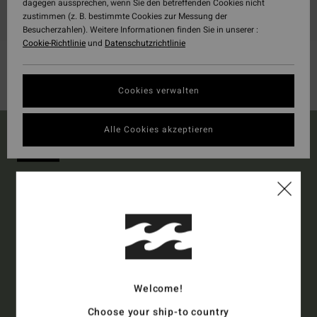
dagegen aussprechen, wenn Sie den betreffenden Cookies nicht
zustimmen (z. B. bestimmte Cookies zur Messung der
Besucherzahlen). Weitere Informationen finden Sie in unserer :
Cookie-Richtlinie
und
Datenschutzrichtlinie
Cookies verwalten
Alle Cookies akzeptieren
15% RABATT AUF DEINE
ERSTE BESTELLUNG
ONLINE*
Melde dich an, um immer die neuesten News und exklusive
Angebote zu erhalten.
Welcome!
Choose your ship-to country