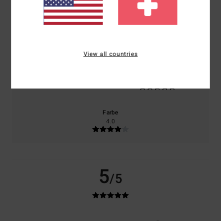
100% unserer Kunden empfehlen dieses Produkt
Komfort
Preis-Leistungs-Verhältnis
5.0
4.0
View all countries
Größe
Material
5.0
Zu klein
Zu groß
Farbe
4.0
5
/5