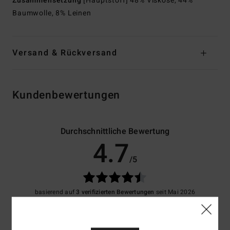
Zusammensetzung
[Hauptstoff] 48% Viskose, 44%
Baumwolle, 8% Leinen
Versand & Rückversand
Kundenbewertungen
Durchschnittliche Bewertung
4.7
/5
basierend auf
3 verifizierten Bewertungen
seit Mai 2026
100% unserer Kunden empfehlen dieses Produkt
Komfort
Preis-Leistungs-Verhältnis