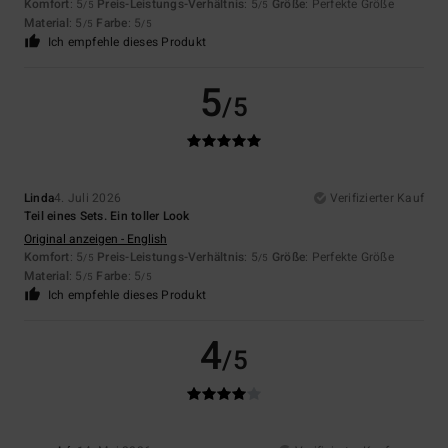
Komfort
: 5
Preis-Leistungs-Verhältnis
: 5
Größe
: Perfekte Größe
/5
/5
Material
: 5
Farbe
: 5
/5
/5
Ich empfehle dieses Produkt
5
/5
Linda
4. Juli 2026
Verifizierter Kauf
Teil eines Sets. Ein toller Look
Original anzeigen - English
Komfort
: 5
Preis-Leistungs-Verhältnis
: 5
Größe
: Perfekte Größe
/5
/5
Material
: 5
Farbe
: 5
/5
/5
Ich empfehle dieses Produkt
4
/5