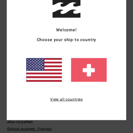
5.0
5.0
Größe
Material
Welcome!
5.0
Zu klein
Zu groß
Choose your ship-to country
Farbe
5.0
5
/5
View all countries
Sylvie
10. Juli 2026
Verifizierter Kauf
Alles ist perfekt
Original anzeigen - Français