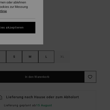
ehmen oder ablehnen
LTER RABATT EXTRA 25%
Cookies zur Messung
linie
Heather Grey
ies akzeptieren
S
M
L
XL
In den Warenkorb
Lieferung nach Hause oder zum Abholort
Lieferung geplant ab
15 August