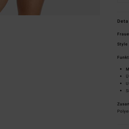
Deta
Fraue
Style
Funk
M
Ü
U
S
Zusa
Polye