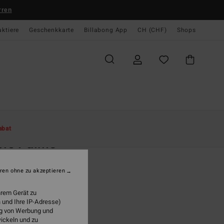
rren
aktiere
Geschenkkarte
Billabong App
CH (CHF)
Shops
te
Damen
Bekleidung
Sweatshirts
abat
ple Palms
n Grau Kapuzenpulli
ren ohne zu akzeptieren
(6 Bewertungen)
9,00
63%
hrem Gerät zu
 25,87
 und Ihre IP-Adresse)
ung von Werbung und
wickeln und zu