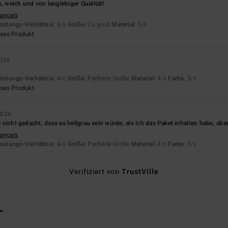
k, weich und von langlebiger Qualität!
rançais
eistungs-Verhältnis
: 5
Größe
: Zu groß
Material
: 5
/5
/5
eses Produkt
2026
eistungs-Verhältnis
: 4
Größe
: Perfekte Größe
Material
: 4
Farbe
: 5
/5
/5
/5
eses Produkt
2026
te nicht gedacht, dass es hellgrau sein würde, als ich das Paket erhalten habe, aber
rançais
eistungs-Verhältnis
: 4
Größe
: Perfekte Größe
Material
: 4
Farbe
: 3
/5
/5
/5
Verifiziert von
TrustVille
L