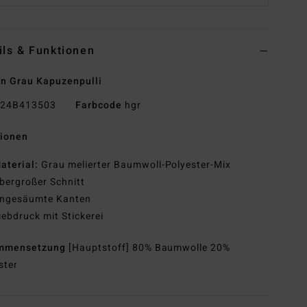
ils & Funktionen
n Grau Kapuzenpulli
24B413503
Farbcode
hgr
tionen
aterial:
Grau melierter Baumwoll-Polyester-Mix
bergroßer Schnitt
ngesäumte Kanten
iebdruck mit Stickerei
mmensetzung
[Hauptstoff] 80% Baumwolle 20%
ster