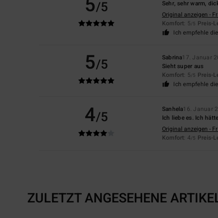
5
/5
Sehr, sehr warm, dic
Original anzeigen - F
Komfort
: 5
Preis-L
/5
Ich empfehle di
5
Sabrina
17. Januar 
/5
Sieht super aus
Komfort
: 5
Preis-L
/5
Ich empfehle di
4
Sanhela
16. Januar 
/5
Ich liebe es. Ich hät
Original anzeigen - F
Komfort
: 4
Preis-L
/5
ZULETZT ANGESEHENE ARTIKE