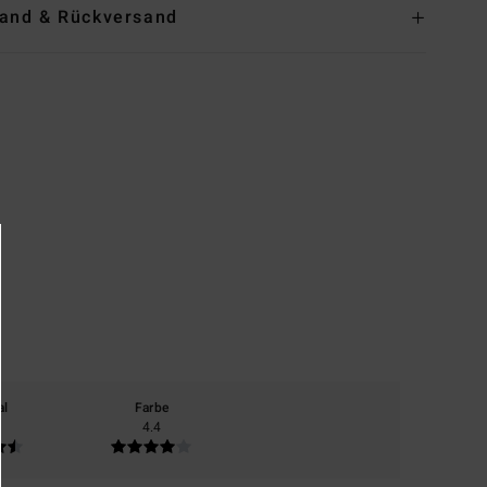
and & Rückversand
al
Farbe
4.4