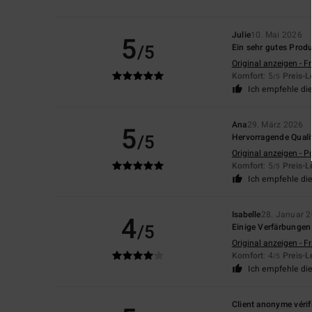
Julie
10. Mai 2026
5
/5
Ein sehr gutes Prod
Original anzeigen - F
Komfort
: 5
Preis-L
/5
Ich empfehle di
Ana
29. März 2026
5
/5
Hervorragende Quali
Original anzeigen - P
Komfort
: 5
Preis-L
/5
Ich empfehle di
Isabelle
28. Januar 
4
/5
Einige Verfärbungen
Original anzeigen - F
Komfort
: 4
Preis-L
/5
Ich empfehle di
Client anonyme vérif