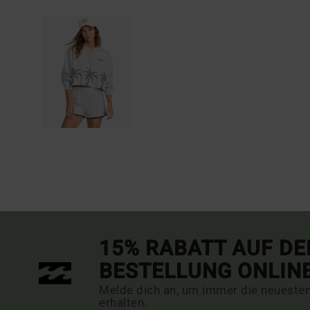
15% RABATT AUF DE
BESTELLUNG ONLIN
Melde dich an, um immer die neueste
erhalten.