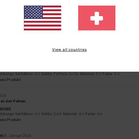
ukt mit einem weichen und angenehmen Innenfutter!
rançais
eistungs-Verhältnis
: 5
Größe
: Perfekte Größe
Material
: 5
Farbe
: 5
/5
/5
/5
eses Produkt
View all countries
tät
ortuguês
eistungs-Verhältnis
: 4
Größe
: Perfekte Größe
Material
: 5
Farbe
: 5
/5
/5
/5
eses Produkt
2026
 an den Palmen
rançais
eistungs-Verhältnis
: 4
Größe
: Groß
Material
: 4
Farbe
: 4
/5
/5
/5
eses Produkt
ié
26. Januar 2026