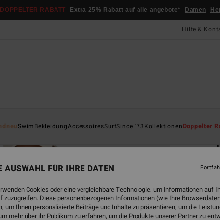
DOPPELTER RABATT
Extra 25% Rabatt auf alle angebote*
Damen
He
Hilfe & Kont
Startsei
ndneu
Swim
Bekleidung
Accessoires
Surf
Since '73
Kollektionen
Doppelter R
Tri
Fraue
NE AUSWAHL FÜR IHRE DATEN
Fortfah
4.7
CHF 6
erwenden Cookies oder eine vergleichbare Technologie, um Informationen auf I
CHF
f zuzugreifen. Diese personenbezogenen Informationen (wie Ihre Browserdaten
 um Ihnen personalisierte Beiträge und Inhalte zu präsentieren, um die Leist
SALE
um mehr über ihr Publikum zu erfahren, um die Produkte unserer Partner zu ent