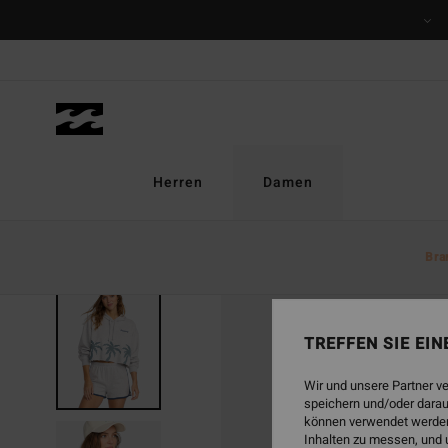
Direkt
zur
Produktinformation
springen
Herren
Damen
Bra
TREFFEN SIE EI
Wir und unsere Partner v
speichern und/oder darau
können verwendet werden,
Inhalten zu messen, und 