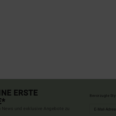
INE ERSTE
Bevorzugte Sty
E*
n News und exklusive Angebote zu