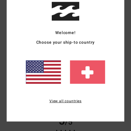
Lena
1. April 2026
Verifizierter Kauf
Der Pullover ist wirklich sehr bequem, allerdings würde ich mindestens
eine Große größer holen bei oversized
Komfort
: 5
Preis-Leistungs-Verhältnis
: 4
Größe
: Klein
Material
: 4
/5
/5
/5
Farbe
: 4
/5
Ich empfehle dieses Produkt
Welcome!
3
Choose your ship-to country
/5
Iara
26. Februar 2026
Verifizierter Kauf
Auf dem Foto auf der Website sieht es besser aus, die Farben sind nicht
so kräftig
Original anzeigen - Castellano
Komfort
: 4
Preis-Leistungs-Verhältnis
: 2
Größe
: Perfekte Größe
/5
/5
View all countries
Material
: 3
Farbe
: 3
/5
/5
5
/5