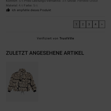
Komfort
: 5
Preis-Leistungs-Verhältnis
: 3
Größe
: Perfekte Größe
/5
/5
Material
: 4
Farbe
: 5
/5
/5
Ich empfehle dieses Produkt
1
2
3
4
>
Verifiziert von
TrustVille
ZULETZT ANGESEHENE ARTIKEL