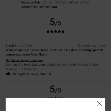
Rebecca Miriam
22. Juni 2026
Verifizierter Kauf
Artikel stand mir nicht gut.
5
/5
Inola
13. Juni 2026
Verifizierter Kauf
Weiches und bequemes Fleece, lässt sich dank des Kordelzugs perfekt
anpassen, das perfekte Fleece
Original anzeigen - Français
Komfort
: 5
Preis-Leistungs-Verhältnis
: 5
Größe
: Perfekte Größe
/5
/5
Material
: 5
Farbe
: 5
/5
/5
Ich empfehle dieses Produkt
5
/5