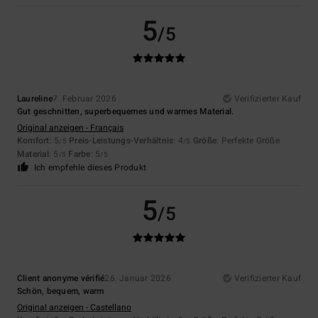
5
/5
Laureline
7. Februar 2026
Verifizierter Kauf
Gut geschnitten, superbequemes und warmes Material.
Original anzeigen - Français
Komfort
: 5
Preis-Leistungs-Verhältnis
: 4
Größe
: Perfekte Größe
/5
/5
Material
: 5
Farbe
: 5
/5
/5
Ich empfehle dieses Produkt
5
/5
Client anonyme vérifié
26. Januar 2026
Verifizierter Kauf
Schön, bequem, warm
Original anzeigen - Castellano