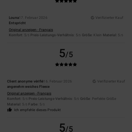
Louna
17. Februar 2026
Verifizierter Kauf
Entspricht
Original anzeigen - Français
Komfort
: 5
Preis-Leistungs-Verhältnis
: 5
Größe
: Klein
Material
: 5
/5
/5
/5
5
/5
Client anonyme vérifié
16. Februar 2026
Verifizierter Kauf
angenehm weiches Fleece
Original anzeigen - Français
Komfort
: 5
Preis-Leistungs-Verhältnis
: 5
Größe
: Perfekte Größe
/5
/5
Material
: 5
Farbe
: 5
/5
/5
Ich empfehle dieses Produkt
5
/5