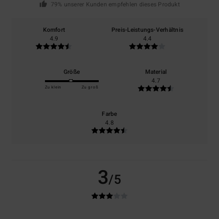
79% unserer Kunden empfehlen dieses Produkt
Komfort
Preis-Leistungs-Verhältnis
4.9
4.4
Größe
Material
4.7
Zu klein
Zu groß
Farbe
4.8
3
/5