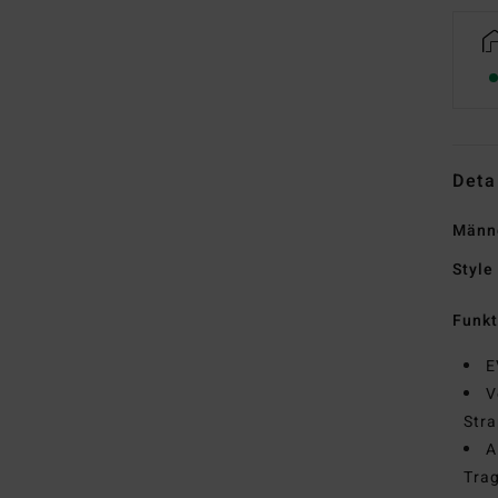
Deta
Männ
Style
Funk
E
V
Stra
A
Tra