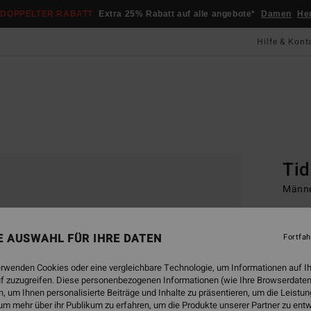
DOPPELTER RABATT
Extra 25% Rabatt auf alle angebote*
Damen
He
Hilfe & Kont
Startsei
Basic
Tid
Männe
4.0
CHF 2
NE AUSWAHL FÜR IHRE DATEN
Fortfah
CHF
erwenden Cookies oder eine vergleichbare Technologie, um Informationen auf I
SALE
f zuzugreifen. Diese personenbezogenen Informationen (wie Ihre Browserdaten
DOPPE
 um Ihnen personalisierte Beiträge und Inhalte zu präsentieren, um die Leist
um mehr über ihr Publikum zu erfahren, um die Produkte unserer Partner zu ent