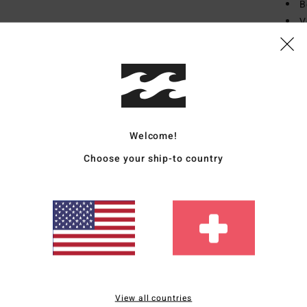
B
V
Zusa
Außen
Vers
Welcome!
Choose your ship-to country
Durchschnittliche Bewertung
4.0
/5
View all countries