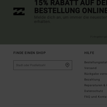
15% RABATT AUF DE
BESTELLUNG ONLIN
Melde dich an, um immer die neueste
erhalten.
(*) Angebot gü
FINDE EINEN SHOP
HILFE
Bestellungssta
Versand
Rückgabe vor
Bezahlung
Reparaturen & 
Datenschutz
FAQ und Konta