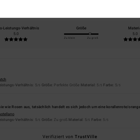
basierend auf
2 verifizierten Bewertungen
seit Mai 2026
0% unserer Kunden empfehlen dieses Produkt
is-Leistungs-Verhältnis
Größe
Materi
5.0
5.0
Zu klein
Zu groß
utch
eistungs-Verhältnis
: 5
Größe
: Perfekte Größe
Material
: 5
Farbe
: 5
/5
/5
/5
ie wie Rosen aus, tatsächlich handelt es sich jedoch um eine korallenrote/orang
astellano
eistungs-Verhältnis
: 5
Größe
: Zu groß
Material
: 5
Farbe
: 5
/5
/5
/5
Verifiziert von
TrustVille