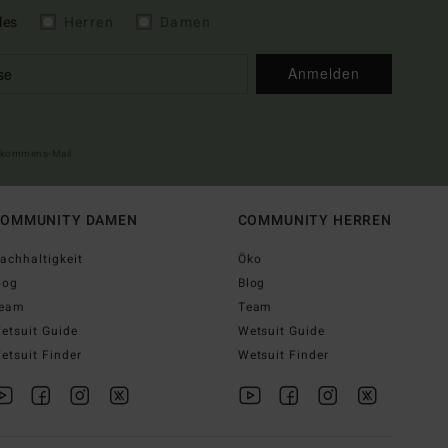
les
Herren
Damen
Anmelden
illkommens-Mail
OMMUNITY DAMEN
COMMUNITY HERREN
achhaltigkeit
Öko
log
Blog
eam
Team
etsuit Guide
Wetsuit Guide
etsuit Finder
Wetsuit Finder