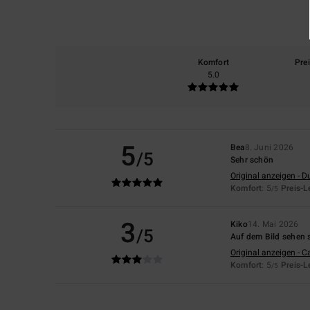
Komfort
Pre
5.0
5
Bea
8. Juni 2026
/5
Sehr schön
Original anzeigen - D
Komfort
: 5
Preis-L
/5
3
Kiko
14. Mai 2026
/5
Auf dem Bild sehen s
Original anzeigen - C
Komfort
: 5
Preis-L
/5