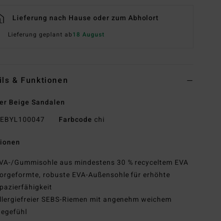
Lieferung nach Hause oder zum Abholort
Lieferung geplant ab
18 August
ils & Funktionen
er Beige Sandalen
EBYL100047
Farbcode
chi
tionen
VA-/Gummisohle aus mindestens 30 % recyceltem EVA
orgeformte, robuste EVA-Außensohle für erhöhte
pazierfähigkeit
llergiefreier SEBS-Riemen mit angenehm weichem
gegefühl