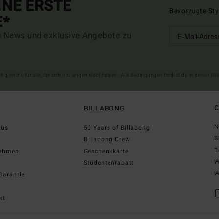
INE ERSTE
Bevorzugte Sty
E*
n News und exklusive Angebote zu
ltig online für alle, die sich neu angemeldet haben - Alle Bedingungen findest du in deiner W
C
BILLABONG
N
tus
50 Years of Billabong
B
Billabong Crew
T
nehmen
Geschenkkarte
W
Studentenrabatt
W
Garantie
kt