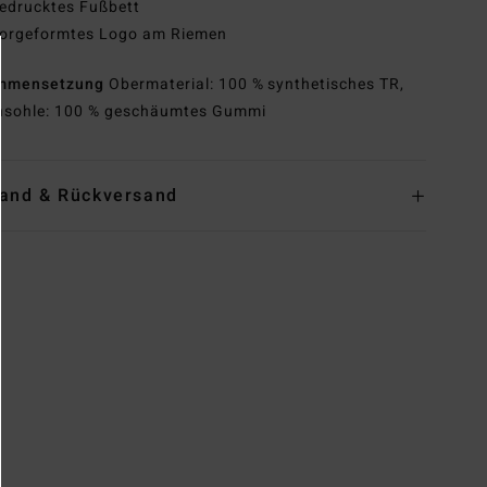
edrucktes Fußbett
orgeformtes Logo am Riemen
mmensetzung
Obermaterial: 100 % synthetisches TR,
sohle: 100 % geschäumtes Gummi
and & Rückversand