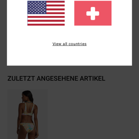
Logo: Gesticktes Logo
Zusammensetzung
[Hauptstoff] 78 % recyceltes Nylon,
22 % Elastan
View all countries
Versand & Rückversand
ZULETZT ANGESEHENE ARTIKEL