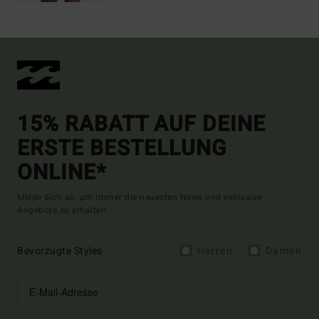
15% RABATT AUF DEINE
ERSTE BESTELLUNG
ONLINE*
Melde dich an, um immer die neuesten News und exklusive
Angebote zu erhalten.
Bevorzugte Styles
Herren
Damen