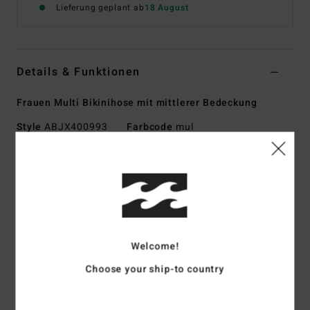
Lieferung geplant ab
18 August
Details & Funktionen
Frauen Multi Bikinihose mit mittlerer Bedeckung
Style
ABJX400993
Farbcode
mul
Funktionen
Kollektion: Sweet Aloha-Kollektion
Stoff: 78 % recyceltes Nylon, 22 % Elastan-Mischgewebe,
Peach-Stretchstoff
Passform: Bondi-Fit
Welcome!
Taille: Niedrige Taille
Choose your ship-to country
Bund: Sitzt hoch oder tief an der Hüfte
Verschluss: fester Verschluss
Bedeckung: moderate Bedeckung