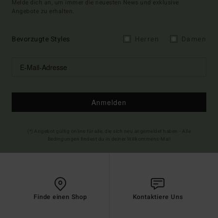
Melde dich an, um immer die neuesten News und exklusive
Angebote zu erhalten.
Bevorzugte Styles
Herren
Damen
Anmelden
(*) Angebot gültig online für alle, die sich neu angemeldet haben - Alle
Bedingungen findest du in deiner Willkommens-Mail
Finde einen Shop
Kontaktiere Uns