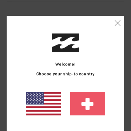
Details & Funktionen
Frauen Braun Midikleid aus Strickstoff
Style
EBJKD00109
Farbcode
crc0
Funktionen
Welcome!
Material:
Rippstrickstoff aus Viskose und Elastan
Choose your ship-to country
Passform:
Bodycon-Passform
Hals:
Rundhalsausschnitt
Ärmel:
Ärmellos
Logo:
Metall-Logo
Andere Features: Auslassungsdetails hinten und seitlich
Zusammensetzung
[Hauptstoff] 95 % Viskose, 5 %
Elastan