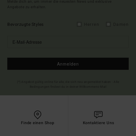
Melde dich an, um immer die neuesten News und exklusive
Angebote zu erhalten.
Bevorzugte Styles
Herren
Damen
Anmelden
(*) Angebot gültig online für alle, die sich neu angemeldet haben - Alle
Bedingungen findest du in deiner Willkommens-Mail
Finde einen Shop
Kontaktiere Uns