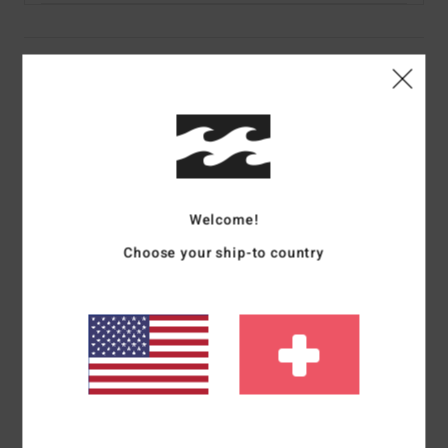
Details & Funktionen
Männer Lila Kurzärmliges Hemd
Style
ABYWT00234
Farbcode
skw0
Funktionen
Welcome!
Stoff:
Mischgewebe aus Baumwolle und Viskose
Choose your ship-to country
Kragen/Ausschnitt:
Hemdkragen
Taschen:
Brusttasche
Ärmel:
kurzärmlig
Bund:
Knopfverschluss
Andere Features: Stretch
Saisonaler Print
Zusammensetzung
52 % Baumwolle, 48 % Viskose