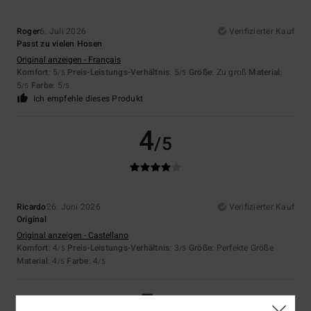
Roger
6. Juli 2026
Verifizierter Kauf
Passt zu vielen Hosen
Original anzeigen - Français
Komfort
: 5
Preis-Leistungs-Verhältnis
: 5
Größe
: Zu groß
Material
:
/5
/5
5
Farbe
: 5
/5
/5
Ich empfehle dieses Produkt
4
/5
Ricardo
26. Juni 2026
Verifizierter Kauf
Original
Original anzeigen - Castellano
Komfort
: 4
Preis-Leistungs-Verhältnis
: 3
Größe
: Perfekte Größe
/5
/5
Material
: 4
Farbe
: 4
/5
/5
5
/5