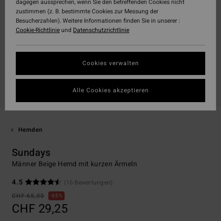
dagegen aussprechen, wenn Sie den betreffenden Cookies nicht
zustimmen (z. B. bestimmte Cookies zur Messung der
Besucherzahlen). Weitere Informationen finden Sie in unserer :
Cookie-Richtlinie
und
Datenschutzrichtlinie
Cookies verwalten
Alle Cookies akzeptieren
Hemden
Sundays
Männer Beige Hemd mit kurzen Ärmeln
4.5
(16 Bewertungen)
CHF 65,00
55%
CHF 29,25