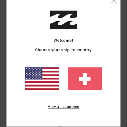
Romain
20. Juni 2026
Verifizierter Kauf
Gutes Material, guter Schnitt und ein cooles Muster
Original anzeigen - Français
Welcome!
Größe
: Perfekte Größe
Choose your ship-to country
5
/5
Jean Pierre
13. Juni 2026
Verifizierter Kauf
Sympathisch
Original anzeigen - Français
Komfort
: 5
Preis-Leistungs-Verhältnis
: 5
Größe
: Perfekte Größe
/5
/5
View all countries
Material
: 5
Farbe
: 5
/5
/5
Ich empfehle dieses Produkt