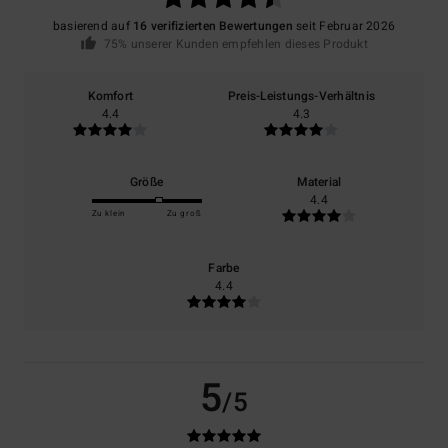
basierend auf
16 verifizierten Bewertungen
seit Februar 2026
75% unserer Kunden empfehlen dieses Produkt
Komfort
Preis-Leistungs-Verhältnis
4.4
4.3
Größe
Material
4.4
Zu klein
Zu groß
Farbe
4.4
5
/5