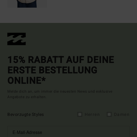
15% RABATT AUF DEINE
ERSTE BESTELLUNG
ONLINE*
Melde dich an, um immer die neuesten News und exklusive
Angebote zu erhalten.
Bevorzugte Styles
Herren
Damen