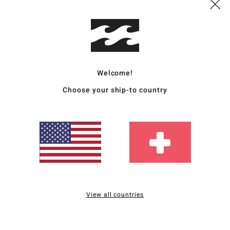
Deta
Frau
Style
Welcome!
Funk
Choose your ship-to country
K
S
Poly
B
B
V
B
B
View all countries
Zusa
23 % 