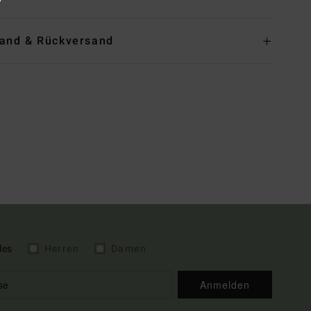
and & Rückversand
les
Herren
Damen
Anmelden