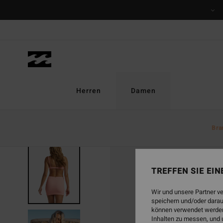
Direkt
zur
Produktinformation
springen
Herren
Damen
Bra
AUSVERKAUFT
TREFFEN SIE EI
Wir und unsere Partner v
speichern und/oder darau
können verwendet werden,
Inhalten zu messen, und 