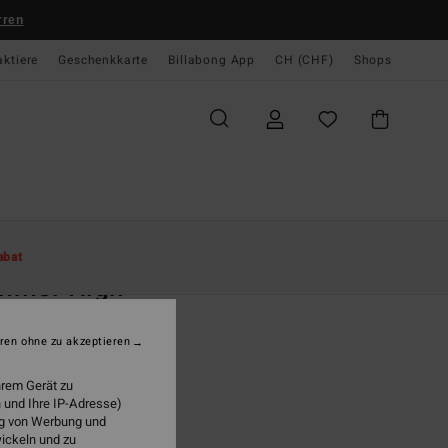
rren
aktiere
Geschenkkarte
Billabong App
CH (CHF)
Shops
te
Damen
Bekleidung
Shorts & Röcke
abat
mmer High
n Rosa Swim-Rock
ren ohne zu akzeptieren
ONUS
 69,00
hrem Gerät zu
 und Ihre IP-Adresse)
LTER RABATT EXTRA 25%
ung von Werbung und
wickeln und zu