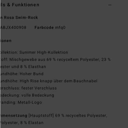
ils & Funktionen
en Rosa Swim-Rock
ABJX400908
Farbcode
mfq0
tionen
ollektion: Summer High-Kollektion
toff: Mischgewebe aus 69 % recyceltem Polyester, 23 %
ester und 8 % Elasthan
undhöhe: Hoher Bund
undhöhe: High Rise knapp über dem Bauchnabel
erschluss: fester Verschluss
edeckung: volle Bedeckung
randing: Metall-Logo
mmensetzung
[Hauptstoff] 69 % recyceltes Polyester,
Polyester, 8 % Elastan