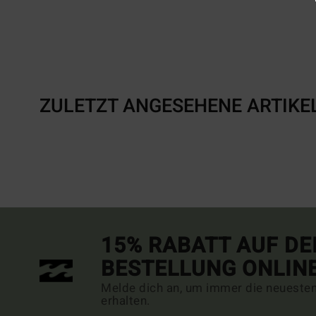
ZULETZT ANGESEHENE ARTIKE
15% RABATT AUF DE
BESTELLUNG ONLIN
Melde dich an, um immer die neueste
erhalten.