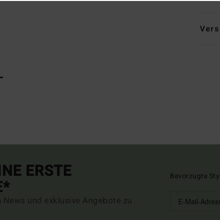
Vers
L
INE ERSTE
Bevorzugte Sty
E*
n News und exklusive Angebote zu