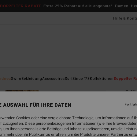
DOPPELTER RABATT
Extra 25% Rabatt auf alle angebote*
Damen
He
Hilfe & Kont
Startsei
ndneu
Swim
Bekleidung
Accessoires
Surf
Since '73
Kollektionen
Doppelter R
Su
Fraue
NE AUSWAHL FÜR IHRE DATEN
Fortfah
ECO-B
CHF
erwenden Cookies oder eine vergleichbare Technologie, um Informationen auf I
f zuzugreifen. Diese personenbezogenen Informationen (wie Ihre Browserdaten
DOPPE
 um Ihnen personalisierte Beiträge und Inhalte zu präsentieren, um die Leist
um mehr über ihr Publikum zu erfahren, um die Produkte unserer Partner zu ent