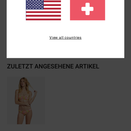
Zusammensetzung
[Hauptstoff] 84 % recyceltes
Polyester, 16 % Elastan
View all countries
Versand & Rückversand
ZULETZT ANGESEHENE ARTIKEL