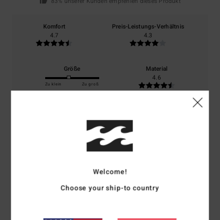
83% unserer Kunden empfehlen dieses Produkt
Komfort
Preis-Leistungs-Verhältnis
4.7
4.3
Größe
Material
4.6
Zu klein
Zu groß
Farbe
4.8
5
Welcome!
/5
Choose your ship-to country