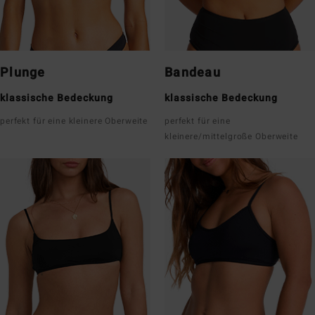
Plunge
Bandeau
klassische Bedeckung
klassische Bedeckung
perfekt für eine kleinere Oberweite
perfekt für eine
kleinere/mittelgroße Oberweite