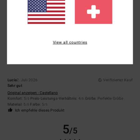
Righi
10. Juli 2026
Verifizierter Kauf
Hervorragendes Material und perfekte Passform
Original anzeigen - Italiano
Komfort
: 5
Preis-Leistungs-Verhältnis
: 4
Größe
: Perfekte Größe
/5
/5
Material
: 5
Farbe
: 5
/5
/5
Ich empfehle dieses Produkt
View all countries
5
/5
Lucía
2. Juli 2026
Verifizierter Kauf
Sehr gut
Original anzeigen - Castellano
Komfort
: 5
Preis-Leistungs-Verhältnis
: 4
Größe
: Perfekte Größe
/5
/5
Material
: 5
Farbe
: 5
/5
/5
Ich empfehle dieses Produkt
5
/5