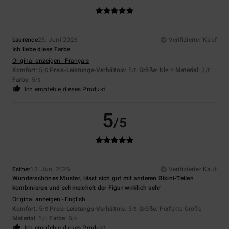
Laurence
25. Juni 2026
Verifizierter Kauf
Ich liebe diese Farbe
Original anzeigen - Français
Komfort
: 5
Preis-Leistungs-Verhältnis
: 5
Größe
: Klein
Material
: 3
/5
/5
/5
Farbe
: 5
/5
Ich empfehle dieses Produkt
5
/5
Esther
13. Juni 2026
Verifizierter Kauf
Wunderschönes Muster, lässt sich gut mit anderen Bikini-Teilen
kombinieren und schmeichelt der Figur wirklich sehr
Original anzeigen - English
Komfort
: 5
Preis-Leistungs-Verhältnis
: 5
Größe
: Perfekte Größe
/5
/5
Material
: 5
Farbe
: 5
/5
/5
Ich empfehle dieses Produkt