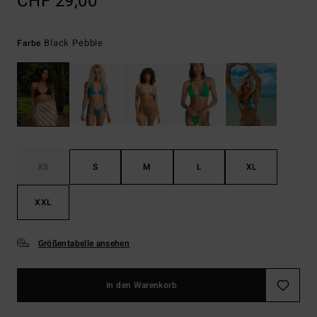
CHF 29,00
Black Pebble
Farbe
XS
S
M
L
XL
XXL
Größentabelle ansehen
In den Warenkorb