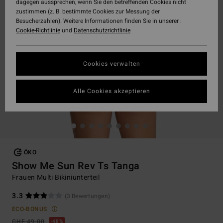
dagegen aussprechen, wenn Sie den betreffenden Cookies nicht
zustimmen (z. B. bestimmte Cookies zur Messung der
Besucherzahlen). Weitere Informationen finden Sie in unserer :
Cookie-Richtlinie
und
Datenschutzrichtlinie
Cookies verwalten
Alle Cookies akzeptieren
ÖKO
Show Me Sun Rev Ts Tanga
Frauen Multi Bikiniunterteil
3.3
(3 Bewertungen)
ECO-BONUS
CHF 49,00
48%