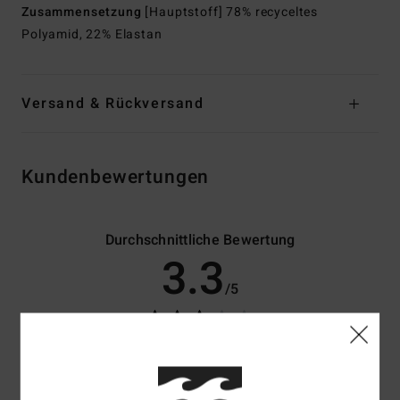
Zusammensetzung
[Hauptstoff] 78% recyceltes
Polyamid, 22% Elastan
Versand & Rückversand
Kundenbewertungen
Durchschnittliche Bewertung
3.3
/5
basierend auf
3 verifizierten Bewertungen
seit Februar 2026
67% unserer Kunden empfehlen dieses Produkt