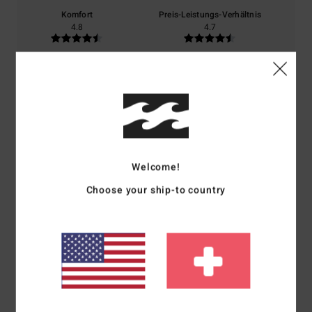
Komfort
Preis-Leistungs-Verhältnis
4.8
4.7
Größe
Material
4.8
Zu klein
Zu groß
Farbe
4.8
Welcome!
Choose your ship-to country
5
/5
Laurent
1. Juli 2026
Verifizierter Kauf
Ein sehr gutes Produkt