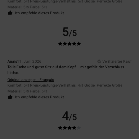
Komfort
: 5
Preis-Leistungs-Verhältnis
: 5
Größe
: Perfekte Größe
/5
/5
Material
: 5
Farbe
: 5
/5
/5
Ich empfehle dieses Produkt
5
/5
Anais
11. Juni 2026
Verifizierter Kauf
Tolle Farbe und guter Sitz auf dem Kopf – mir gefällt der Verschluss
hinten.
Original anzeigen - Français
Komfort
: 5
Preis-Leistungs-Verhältnis
: 4
Größe
: Perfekte Größe
/5
/5
Material
: 5
Farbe
: 5
/5
/5
Ich empfehle dieses Produkt
4
/5