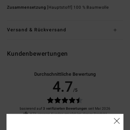
Zusammensetzung
[Hauptstoff] 100 % Baumwolle
Versand & Rückversand
Kundenbewertungen
Durchschnittliche Bewertung
4.7
/5
basierend auf
3 verifizierten Bewertungen
seit Mai 2026
67% unserer Kunden empfehlen dieses Produkt
Komfort
Preis-Leistungs-Verhältnis