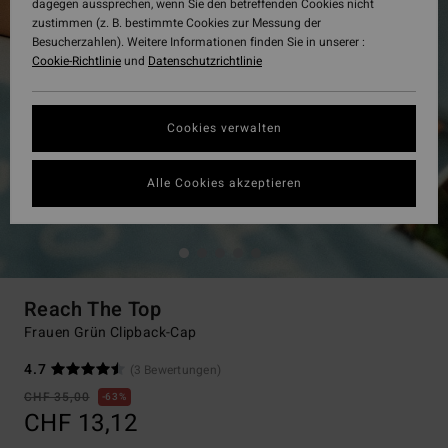
dagegen aussprechen, wenn Sie den betreffenden Cookies nicht
zustimmen (z. B. bestimmte Cookies zur Messung der
Besucherzahlen). Weitere Informationen finden Sie in unserer :
Cookie-Richtlinie
und
Datenschutzrichtlinie
Cookies verwalten
Alle Cookies akzeptieren
Reach The Top
Frauen Grün Clipback-Cap
4.7
(3 Bewertungen)
CHF 35,00
63%
CHF 13,12