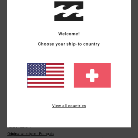
5.0
4.3
Größe
Material
5.0
Welcome!
Zu klein
Zu groß
Choose your ship-to country
Farbe
5.0
5
/5
View all countries
Estelle
14. Juni 2026
Verifizierter Kauf
Kein Problem
Original anzeigen - Français