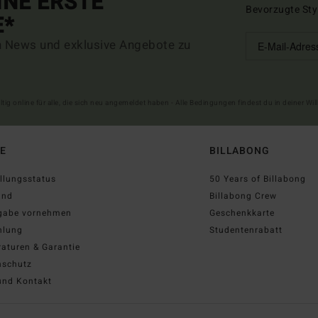
INE ERSTE
Bevorzugte Sty
E*
n News und exklusive Angebote zu
ltig online für alle, die sich neu angemeldet haben - Alle Bedingungen findest du in deiner W
FE
BILLABONG
llungsstatus
50 Years of Billabong
and
Billabong Crew
gabe vornehmen
Geschenkkarte
hlung
Studentenrabatt
aturen & Garantie
nschutz
und Kontakt