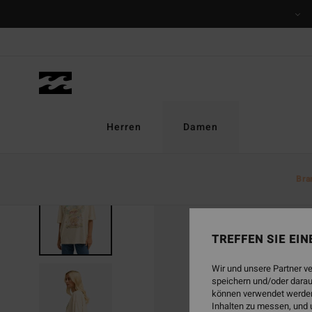
Direkt
zur
Produktinformation
springen
Herren
Damen
Bra
BRANDNEU
TREFFEN SIE EI
Wir und unsere Partner v
speichern und/oder darau
können verwendet werden,
Inhalten zu messen, und 