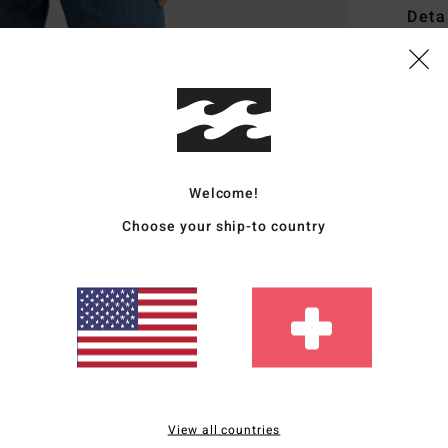
Deta
Fraue
Style
Funk
M
Welcome!
P
Choose your ship-to country
R
S
I
Zusa
Vers
View all countries