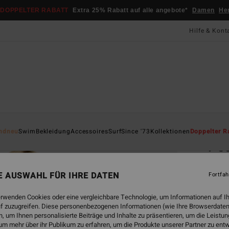
DOPPELTER RABATT
Extra 25% Rabatt auf alle angebote*
Damen
He
Hilfe & Kont
Startsei
ndneu
Swim
Bekleidung
Accessoires
Surf
Since '73
Kollektionen
Doppelter R
Pou
Fraue
NE AUSWAHL FÜR IHRE DATEN
Fortfah
CHF
erwenden Cookies oder eine vergleichbare Technologie, um Informationen auf I
f zuzugreifen. Diese personenbezogenen Informationen (wie Ihre Browserdaten
 um Ihnen personalisierte Beiträge und Inhalte zu präsentieren, um die Leist
Farbe
um mehr über ihr Publikum zu erfahren, um die Produkte unserer Partner zu ent