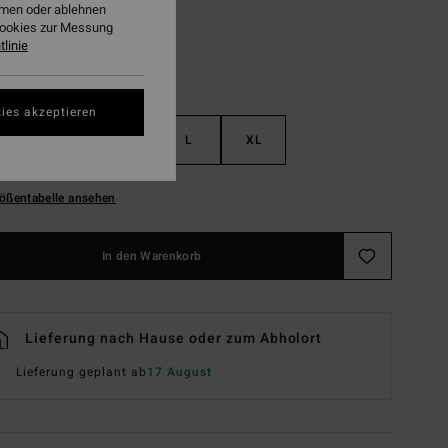
ehmen oder ablehnen
Cookies zur Messung
linie
ies akzeptieren
S
M
L
XL
ößentabelle ansehen
In den Warenkorb
Lieferung nach Hause oder zum Abholort
Lieferung geplant ab
17 August