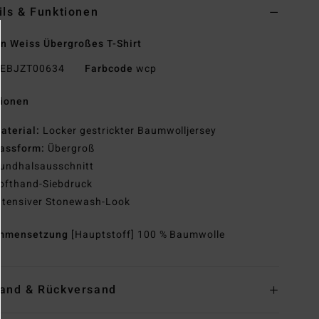
ils & Funktionen
n Weiss Übergroßes T-Shirt
EBJZT00634
Farbcode
wcp
tionen
aterial:
Locker gestrickter Baumwolljersey
assform:
Übergroß
undhalsausschnitt
ofthand-Siebdruck
ntensiver Stonewash-Look
mmensetzung
[Hauptstoff] 100 % Baumwolle
and & Rückversand