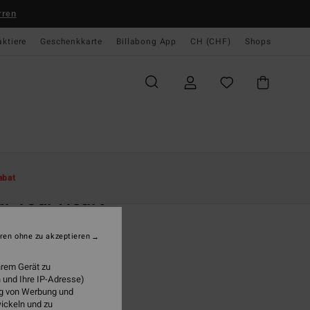
rren
aktiere
Geschenkkarte
Billabong App
CH (CHF)
Shops
te
Damen
Bekleidung
T-Shirts
abat
r Your Heart
n Weiss Übergroßes T-Shirt
ren ohne zu akzeptieren
 39,00
hrem Gerät zu
 und Ihre IP-Adresse)
ung von Werbung und
White Cap
wickeln und zu