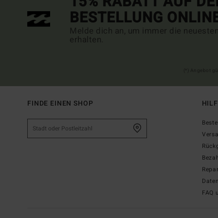
15% RABATT AUF DE
BESTELLUNG ONLIN
Melde dich an, um immer die neueste
erhalten.
(*) Angebot gü
FINDE EINEN SHOP
HIL
Beste
Vers
Rück
Beza
Repar
Date
FAQ 