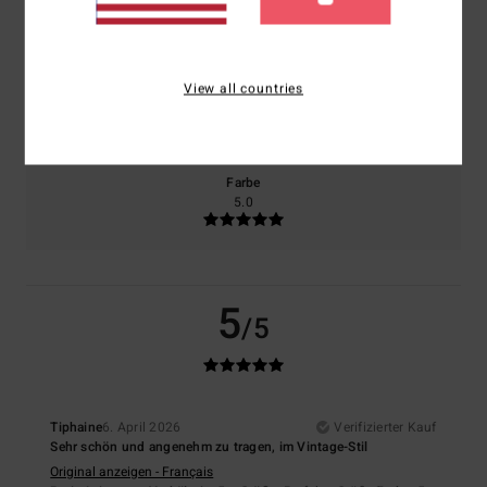
NaN
5.0
View all countries
Größe
Material
NaN
Zu klein
Zu groß
Farbe
5.0
5
/5
Tiphaine
6. April 2026
Verifizierter Kauf
Sehr schön und angenehm zu tragen, im Vintage-Stil
Original anzeigen - Français