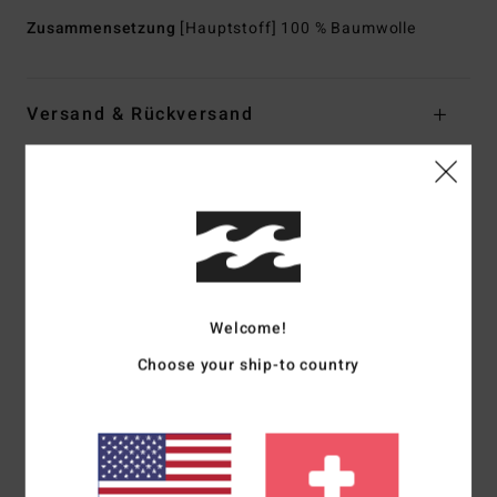
Zusammensetzung
[Hauptstoff] 100 % Baumwolle
Versand & Rückversand
Kundenbewertungen
Durchschnittliche Bewertung
5.0
Welcome!
/5
Choose your ship-to country
basierend auf
1 verifizierten Bewertungen
seit April 2026
100% unserer Kunden empfehlen dieses Produkt
Komfort
Preis-Leistungs-Verhältnis