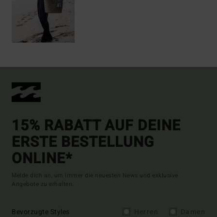
15% RABATT AUF DEINE
ERSTE BESTELLUNG
ONLINE*
Melde dich an, um immer die neuesten News und exklusive
Angebote zu erhalten.
Bevorzugte Styles
Herren
Damen