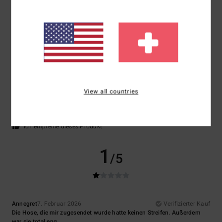
5
/5
Eva
15. März 2026
Verifizierter Kauf
View all countries
Sehr gute Qualität, toller Schnitt.
Komfort
: 5
Preis-Leistungs-Verhältnis
: 3
Größe
: Perfekte Größe
/5
/5
Material
: 5
Farbe
: 4
/5
/5
Ich empfehle dieses Produkt
1
/5
Annegret
7. Februar 2026
Verifizierter Kauf
Die Hose, die mir zugesendet wurde hatte keinen Streifen. Außerdem
war sie total eng