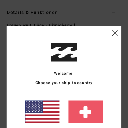
Details & Funktionen
Frauen Multi Bügel-Bikinioberteil
Style
ABJX301004
Farbcode
mul
Funktionen
Kollektion: Mas Aloha-Kollektion
Stoff: 85 % recyceltes Polyester, 15 % Elasthan-
Welcome!
Mischgewebe, Stretchstoff
Form: Demi Bügelbikini
Choose your ship-to country
Ausschnitt: U-Ausschnitt
Träger: Verstellbare Ring- und Schieberiemen
Verschluss: S-Haken auf der Rückseite
Bedeckung: Knappe Bedeckung
Logo: Gesticktes Logo
Weitere Merkmale: Abnäher auf der Brust