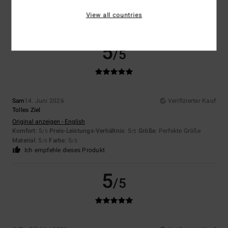
View all countries
5
/5
Sam
14. Juni 2026
Verifizierter Kauf
Tolles Ziel
Original anzeigen - English
Komfort
: 5
Preis-Leistungs-Verhältnis
: 5
Größe
: Perfekte Größe
/5
/5
Material
: 5
Farbe
: 5
/5
/5
Ich empfehle dieses Produkt
5
/5