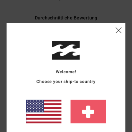
Durchschnittliche Bewertung
5.0
/5
basierend auf
2 verifizierten Bewertungen
seit Mai 2026
100% unserer Kunden empfehlen dieses Produkt
Welcome!
Komfort
Preis-Leistungs-Verhältnis
5.0
5.0
Choose your ship-to country
Größe
Material
5.0
Zu klein
Zu groß
Farbe
5.0