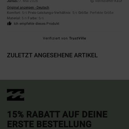
Julius
27. Mai 2026
Verifizierter Kauf
Original anzeigen - Deutsch
Komfort
: 5
Preis-Leistungs-Verhältnis
: 5
Größe
: Perfekte Größe
/5
/5
Material
: 5
Farbe
: 5
/5
/5
Ich empfehle dieses Produkt
Verifiziert von
TrustVille
ZULETZT ANGESEHENE ARTIKEL
15% RABATT AUF DEINE
ERSTE BESTELLUNG