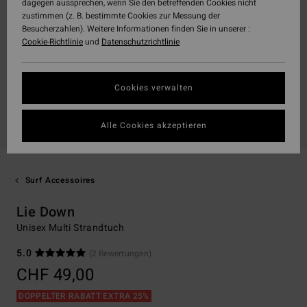
dagegen aussprechen, wenn Sie den betreffenden Cookies nicht
zustimmen (z. B. bestimmte Cookies zur Messung der
Besucherzahlen). Weitere Informationen finden Sie in unserer :
Cookie-Richtlinie
und
Datenschutzrichtlinie
Cookies verwalten
Alle Cookies akzeptieren
Surf Accessoires
Lie Down
Unisex Multi Strandtuch
5.0
(2 Bewertungen)
CHF 49,00
DOPPELTER RABATT EXTRA 25%