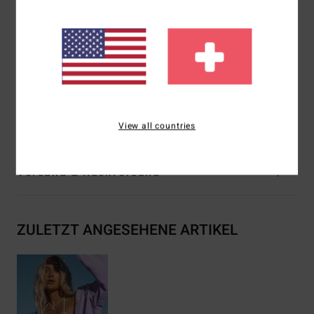
Bedeckung: moderate Bedeckung
Logo: Gesticktes Logo
Weitere Merkmale: Kordelzug vorne
Kann auf 2 Arten getragen werden
Zusammensetzung
[Hauptstoff] 96 % recyceltes Nylon, 4
% Elasthan
View all countries
Versand & Rückversand
ZULETZT ANGESEHENE ARTIKEL