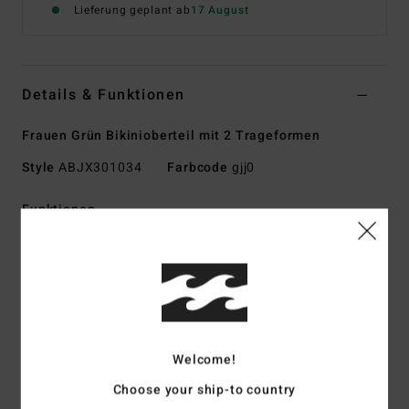
Lieferung geplant ab
17 August
Details & Funktionen
Frauen Grün Bikinioberteil mit 2 Trageformen
Style
ABJX301034
Farbcode
gjj0
Funktionen
Kollektion: La Cala-Kollektion
Stoff: 96 % recyceltes Nylon, 4 % Elasthan-Mischgewebe
aus Krepp
Form: Drew 2-Way Fit
Ausschnitt: Neckholder
Welcome!
Polsterung: Herausnehmbare Pads
Träger: Neckholder
Choose your ship-to country
Verschluss: S-Haken auf der Rückseite