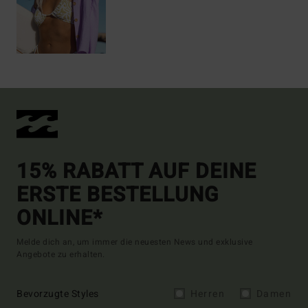
15% RABATT AUF DEINE
ERSTE BESTELLUNG
ONLINE*
Melde dich an, um immer die neuesten News und exklusive
Angebote zu erhalten.
Bevorzugte Styles
Herren
Damen