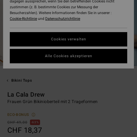
dagegen aussprechen, wenn Sie den betreffenden Cookies nicht
zustimmen (z. B. bestimmte Cookies zur Messung der
Besucherzahlen). Weitere Informationen finden Sie in unserer :
Cookie-Richtlinie
und
Datenschutzrichtlinie
Cookies verwalten
Alle Cookies akzeptieren
Bikini Tops
La Cala Drew
Frauen Grün Bikinioberteil mit 2 Trageformen
ECO-BONUS
CHF 49,00
63%
CHF 18,37